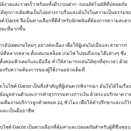
ด้ง่ายและรวดเร็ว พร้อมทั้งมีระบบฝาก-ถอนอัตโนมัติที่ปลอดภัย
ื่อให้ทุกการเดิมพันเป็นไปอย่างราบรื่นและมั่นใจในความเป็นธรรมข
ซต์ Gacor จึงเป็นทางเลือกที่ดีสำหรับนักพนันที่ต้องการความสะดว
ะที่มากขึ้น
รอัปเดตเกมใหม่ๆ อย่างต่อเนื่อง เพื่อให้ผู้เล่นไม่เบื่อและสามารถ
ที่หลากหลาย ตั้งแต่เกมสล็อต เกมไพ่ ไปจนถึงเกมโต๊ะต่างๆ ซึ่ง
ั้งคอมพิวเตอร์และมือถือ ทำให้สามารถเล่นได้ทุกที่ทุกเวลา ด้วย
องรับความต้องการของผู้ใช้งานอย่างเต็มที่
ว็บไซต์ Gacor เป็นสิ่งสำคัญที่ผู้เล่นควรพิจารณา มั่นใจได้ในเรื่อง
้อมูลส่วนตัวและการทำธุรกรรมทางการเงิน ด้วยระบบรักษาควา
้อมทีมงานบริการลูกค้าตลอด 24 ชั่วโมง เพื่อให้คำปรึกษาและแก้ไ
วและเป็นมืออาชีพ
ว็บไซต์ Gacor เป็นทางเลือกที่คุ้มค่าและปลอดภัยสำหรับผู้ที่ชื่นชอบ