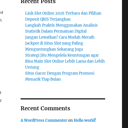
Recent Posts
อง
Link Slot Online 2026 Terbaru dan Pilihan
Deposit QRIS Terjangkau
ก
Langkah Praktis Menggunakan Analisis
Statistik Dalam Permainan Digital
Jangan Lewatkan! Cara Mudah Meraih
Jackpot di Situs Slot yang Paling
Menguntungkan Sekarang Juga
Strategi Jitu Mengelola Keuntungan agar
Bisa Main Slot Online Lebih Lama dan Lebih
Untung
Situs Gacor Dengan Program Promosi
Menarik Tiap Bulan
ม
ข
Recent Comments
A WordPress Commenter
on
Hello world!