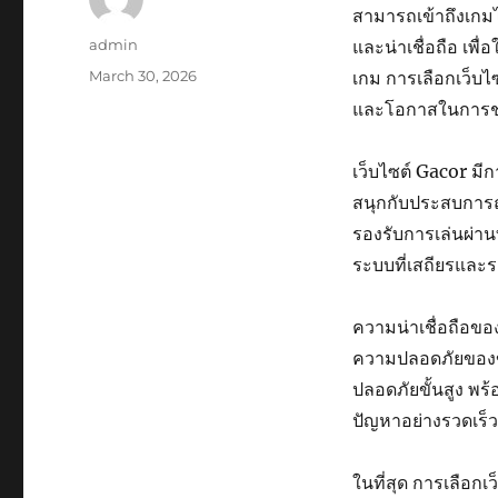
สามารถเข้าถึงเกมไ
Author
admin
และน่าเชื่อถือ เพ
Posted
March 30, 2026
เกม การเลือกเว็บไ
on
และโอกาสในการชน
เว็บไซต์ Gacor มีกา
สนุกกับประสบการณ์
รองรับการเล่นผ่านท
ระบบที่เสถียรและร
ความน่าเชื่อถือของเ
ความปลอดภัยของข
ปลอดภัยขั้นสูง พร
ปัญหาอย่างรวดเร็
ในที่สุด การเลือกเ