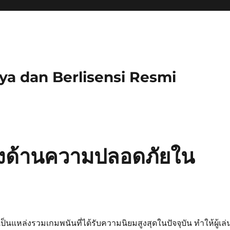
aya dan Berlisensi Resmi
ยงด้านความปลอดภัยใน
ป็นแหล่งรวมเกมพนันที่ได้รับความนิยมสูงสุดในปัจจุบัน ทำให้ผู้เล่