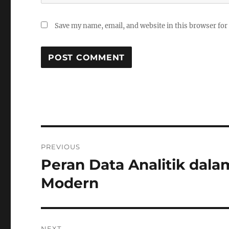
Save my name, email, and website in this browser for
Post
PREVIOUS
navigation
Peran Data Analitik dala
Previous
post:
Modern
NEXT