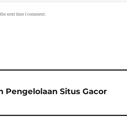
 the next time I comment.
m Pengelolaan Situs Gacor