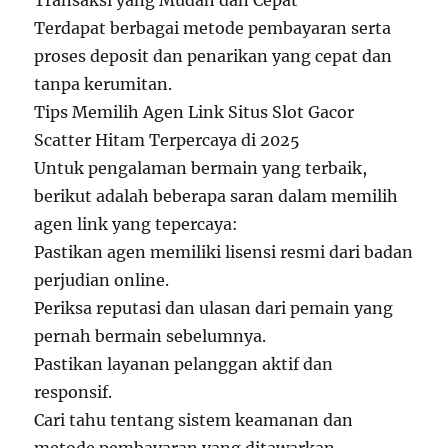
Transaksi yang Mudah dan Cepat
Terdapat berbagai metode pembayaran serta
proses deposit dan penarikan yang cepat dan
tanpa kerumitan.
Tips Memilih Agen Link Situs Slot Gacor
Scatter Hitam Terpercaya di 2025
Untuk pengalaman bermain yang terbaik,
berikut adalah beberapa saran dalam memilih
agen link yang tepercaya:
Pastikan agen memiliki lisensi resmi dari badan
perjudian online.
Periksa reputasi dan ulasan dari pemain yang
pernah bermain sebelumnya.
Pastikan layanan pelanggan aktif dan
responsif.
Cari tahu tentang sistem keamanan dan