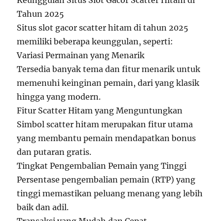
Keunggulan Situs Slot Gacor Scatter Hitam di
Tahun 2025
Situs slot gacor scatter hitam di tahun 2025
memiliki beberapa keunggulan, seperti:
Variasi Permainan yang Menarik
Tersedia banyak tema dan fitur menarik untuk
memenuhi keinginan pemain, dari yang klasik
hingga yang modern.
Fitur Scatter Hitam yang Menguntungkan
Simbol scatter hitam merupakan fitur utama
yang membantu pemain mendapatkan bonus
dan putaran gratis.
Tingkat Pengembalian Pemain yang Tinggi
Persentase pengembalian pemain (RTP) yang
tinggi memastikan peluang menang yang lebih
baik dan adil.