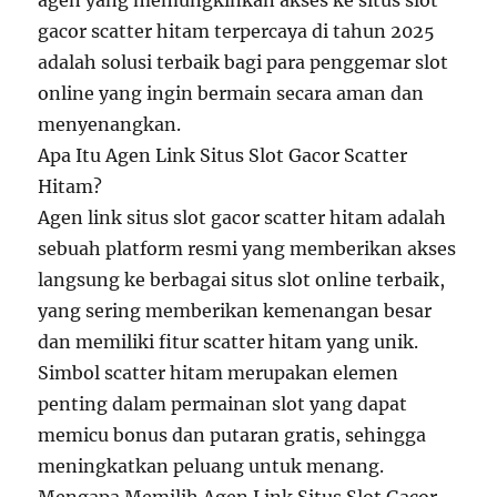
agen yang memungkinkan akses ke situs slot
gacor scatter hitam terpercaya di tahun 2025
adalah solusi terbaik bagi para penggemar slot
online yang ingin bermain secara aman dan
menyenangkan.
Apa Itu Agen Link Situs Slot Gacor Scatter
Hitam?
Agen link situs slot gacor scatter hitam adalah
sebuah platform resmi yang memberikan akses
langsung ke berbagai situs slot online terbaik,
yang sering memberikan kemenangan besar
dan memiliki fitur scatter hitam yang unik.
Simbol scatter hitam merupakan elemen
penting dalam permainan slot yang dapat
memicu bonus dan putaran gratis, sehingga
meningkatkan peluang untuk menang.