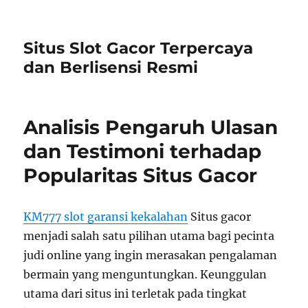
Situs Slot Gacor Terpercaya
dan Berlisensi Resmi
Analisis Pengaruh Ulasan
dan Testimoni terhadap
Popularitas Situs Gacor
KM777 slot garansi kekalahan
Situs gacor
menjadi salah satu pilihan utama bagi pecinta
judi online yang ingin merasakan pengalaman
bermain yang menguntungkan. Keunggulan
utama dari situs ini terletak pada tingkat