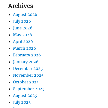
Archives
August 2026
July 2026
June 2026
May 2026
April 2026
March 2026
February 2026
January 2026
December 2025
November 2025
October 2025
September 2025
August 2025
July 2025