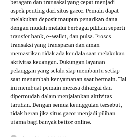
beragam dan transaksi yang cepat menjadi
aspek penting dari situs gacor. Pemain dapat
melakukan deposit maupun penarikan dana
dengan mudah melalui berbagai pilihan seperti
transfer bank, e-wallet, dan pulsa. Proses
transaksi yang transparan dan aman
memastikan tidak ada kendala saat melakukan
aktivitas keuangan. Dukungan layanan
pelanggan yang selalu siap membantu setiap
saat menambah kenyamanan saat bermain. Hal
ini membuat pemain merasa dihargai dan
dipermudah dalam menjalankan aktivitas
taruhan. Dengan semua keunggulan tersebut,
tidak heran jika situs gacor menjadi pilihan
utama bagi banyak bettor online.