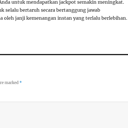
 Anda untuk mendapatkan jackpot semakin meningkat.
uk selalu bertaruh secara bertanggung jawab
a oleh janji kemenangan instan yang terlalu berlebihan.
 are marked
*