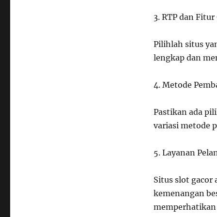
3. RTP dan Fitu
Pilihlah situs y
lengkap dan men
4. Metode Pemb
Pastikan ada pil
variasi metode 
5. Layanan Pela
Situs slot gacor
kemenangan bes
memperhatikan as