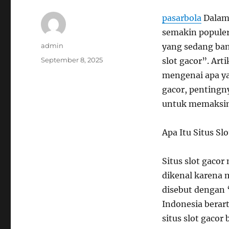
pasarbola
Dalam 
semakin populer 
Author
admin
yang sedang ban
Posted
September 8, 2025
slot gacor”. Ar
on
mengenai apa ya
gacor, pentingny
untuk memaksi
Apa Itu Situs Sl
Situs slot gacor
dikenal karena 
disebut dengan 
Indonesia berar
situs slot gacor