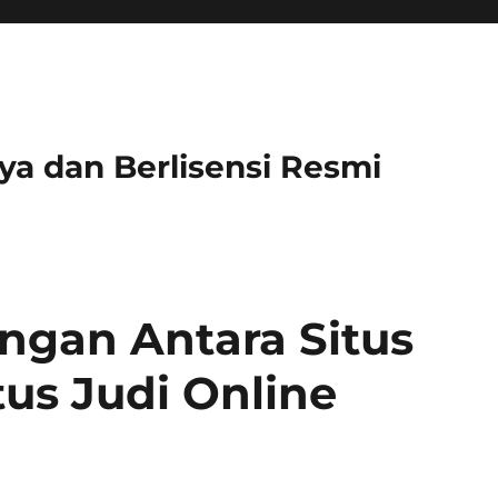
aya dan Berlisensi Resmi
ingan Antara Situs
tus Judi Online