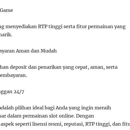
r Game
ang menyediakan RTP tinggi serta fitur permainan yang
arik.
ayaran Aman dan Mudah
ihan deposit dan penarikan yang cepat, aman, serta
pembayaran.
nggan 24/7
 adalah pilihan ideal bagi Anda yang ingin meraih
ar dalam permainan slot online. Dengan
pek seperti lisensi resmi, reputasi, RTP tinggi, dan fit