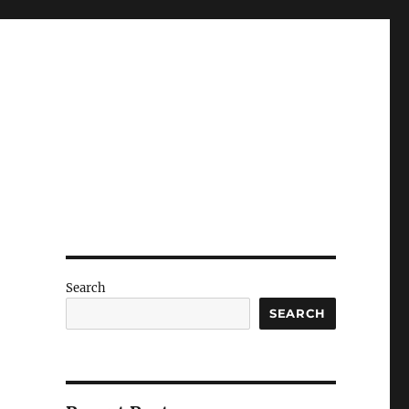
Search
SEARCH