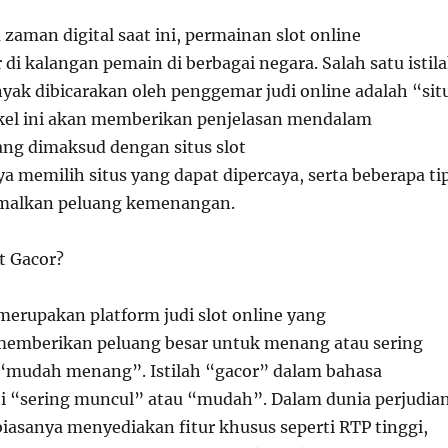
zaman digital saat ini, permainan slot online
di kalangan pemain di berbagai negara. Salah satu istil
yak dibicarakan oleh penggemar judi online adalah “sit
tikel ini akan memberikan penjelasan mendalam
ng dimaksud dengan situs slot
a memilih situs yang dapat dipercaya, serta beberapa ti
malkan peluang kemenangan.
ot Gacor?
 merupakan platform judi slot online yang
memberikan peluang besar untuk menang atau sering
“mudah menang”. Istilah “gacor” dalam bahasa
ti “sering muncul” atau “mudah”. Dalam dunia perjudian
 biasanya menyediakan fitur khusus seperti RTP tinggi,