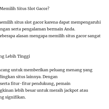
emilih Situs Slot Gacor?
emilih situs slot gacor karena dapat mempengaruhi
ngan serta pengalaman bermain Anda.
beberapa alasan mengapa memilih situs gacor sangat
ng Lebih Tinggi
rancang untuk memberikan peluang menang yang
dingkan situs lainnya. Dengan
 serta fitur-fitur pendukung, pemain
kinan lebih besar untuk meraih jackpot atau
g signifikan.