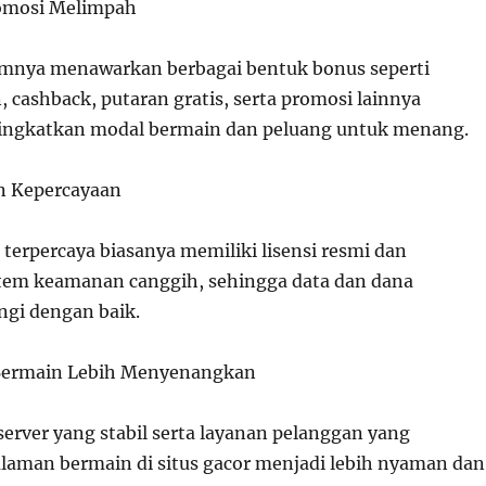
romosi Melimpah
umnya menawarkan berbagai bentuk bonus seperti
 cashback, putaran gratis, serta promosi lainnya
ingkatkan modal bermain dan peluang untuk menang.
n Kepercayaan
 terpercaya biasanya memiliki lisensi resmi dan
tem keamanan canggih, sehingga data dan dana
ngi dengan baik.
Bermain Lebih Menyenangkan
erver yang stabil serta layanan pelanggan yang
alaman bermain di situs gacor menjadi lebih nyaman dan