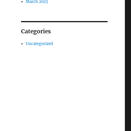
March 2025
Categories
Uncategorized