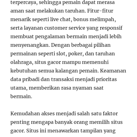
terpercaya, sehingga pemain dapat merasa
aman saat melakukan taruhan. Fitur-fitur
menarik seperti live chat, bonus melimpah,
serta layanan customer service yang responsif
membuat pengalaman bermain menjadi lebih
menyenangkan. Dengan berbagai pilihan
permainan seperti slot, poker, dan taruhan
olahraga, situs gacor mampu memenuhi
kebutuhan semua kalangan pemain. Keamanan
data pribadi dan transaksi menjadi prioritas
utama, memberikan rasa nyaman saat
bermain.
Kemudahan akses menjadi salah satu faktor
penting mengapa banyak orang memilih situs
gacor. Situs ini menawarkan tampilan yang