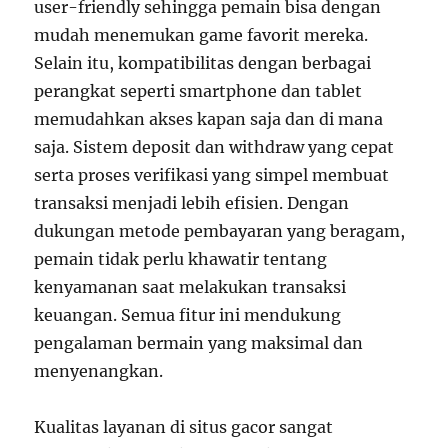
user-friendly sehingga pemain bisa dengan
mudah menemukan game favorit mereka.
Selain itu, kompatibilitas dengan berbagai
perangkat seperti smartphone dan tablet
memudahkan akses kapan saja dan di mana
saja. Sistem deposit dan withdraw yang cepat
serta proses verifikasi yang simpel membuat
transaksi menjadi lebih efisien. Dengan
dukungan metode pembayaran yang beragam,
pemain tidak perlu khawatir tentang
kenyamanan saat melakukan transaksi
keuangan. Semua fitur ini mendukung
pengalaman bermain yang maksimal dan
menyenangkan.
Kualitas layanan di situs gacor sangat