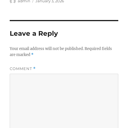
Author
Posted
admin
January 3, 2026
on
Leave a Reply
Your email address will not be published.
Required fields
are marked
*
COMMENT
*