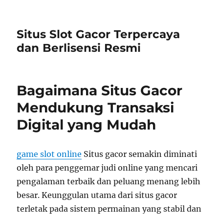
Situs Slot Gacor Terpercaya
dan Berlisensi Resmi
Bagaimana Situs Gacor
Mendukung Transaksi
Digital yang Mudah
game slot online
Situs gacor semakin diminati
oleh para penggemar judi online yang mencari
pengalaman terbaik dan peluang menang lebih
besar. Keunggulan utama dari situs gacor
terletak pada sistem permainan yang stabil dan