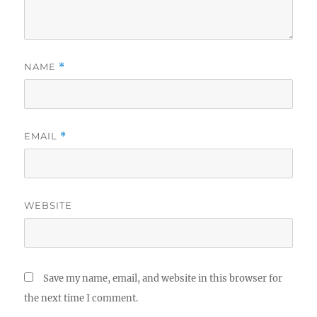
NAME
*
EMAIL
*
WEBSITE
Save my name, email, and website in this browser for
the next time I comment.