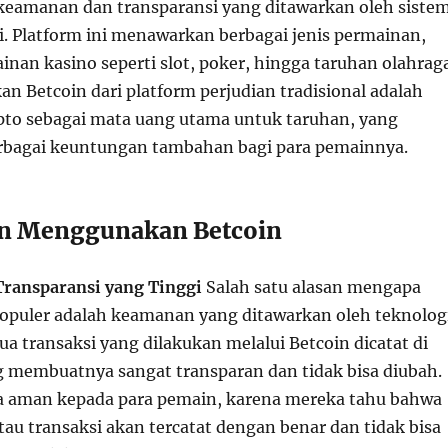
eamanan dan transparansi yang ditawarkan oleh siste
ni. Platform ini menawarkan berbagai jenis permainan,
inan kasino seperti slot, poker, hingga taruhan olahraga
 Betcoin dari platform perjudian tradisional adalah
to sebagai mata uang utama untuk taruhan, yang
bagai keuntungan tambahan bagi para pemainnya.
n Menggunakan Betcoin
ransparansi yang Tinggi
Salah satu alasan mengapa
populer adalah keamanan yang ditawarkan oleh teknolog
a transaksi yang dilakukan melalui Betcoin dicatat di
g membuatnya sangat transparan dan tidak bisa diubah.
a aman kepada para pemain, karena mereka tahu bahwa
tau transaksi akan tercatat dengan benar dan tidak bisa