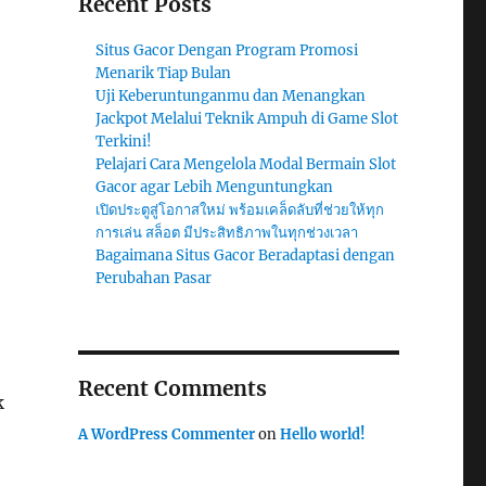
Recent Posts
Situs Gacor Dengan Program Promosi
Menarik Tiap Bulan
Uji Keberuntunganmu dan Menangkan
Jackpot Melalui Teknik Ampuh di Game Slot
Terkini!
Pelajari Cara Mengelola Modal Bermain Slot
Gacor agar Lebih Menguntungkan
เปิดประตูสู่โอกาสใหม่ พร้อมเคล็ดลับที่ช่วยให้ทุก
การเล่น สล็อต มีประสิทธิภาพในทุกช่วงเวลา
Bagaimana Situs Gacor Beradaptasi dengan
Perubahan Pasar
Recent Comments
k
A WordPress Commenter
on
Hello world!