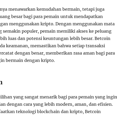
anya menawarkan kemudahan bermain, tetapi juga
uang besar bagi para pemain untuk mendapatkan
gan menggunakan kripto. Dengan menggunakan mata
ng semakin populer, pemain memiliki akses ke peluang
ebih luas dan potensi keuntungan lebih besar. Betcoin
ada keamanan, memastikan bahwa setiap transaksi
tercatat dengan benar, memberikan rasa aman bagi para
in bermain dengan kripto.
n
pilihan yang sangat menarik bagi para pemain yang ingi
an dengan cara yang lebih modern, aman, dan efisien.
tkan teknologi blockchain dan kripto, Betcoin