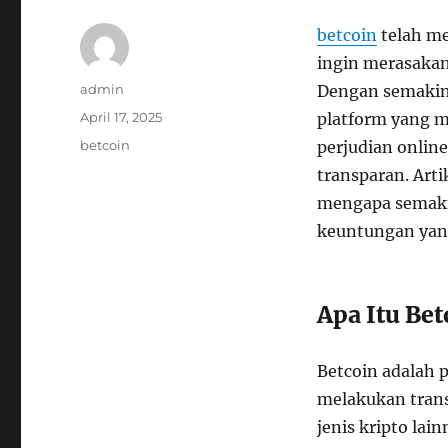
betcoin
telah me
ingin merasakan
Author
admin
Dengan semakin 
Posted
April 17, 2025
platform yang m
on
Tags
betcoin
perjudian onlin
transparan. Art
mengapa semakin
keuntungan yang
Apa Itu Bet
Betcoin adalah
melakukan trans
jenis kripto lai