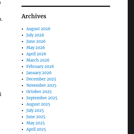
m
Archives
.
August 2026
July 2026
June 2026
May 2026
April 2026
March 2026
February 2026
January 2026
December 2025
November 2025
October 2025
i
September 2025
August 2025
July 2025
June 2025
May 2025
April 2025