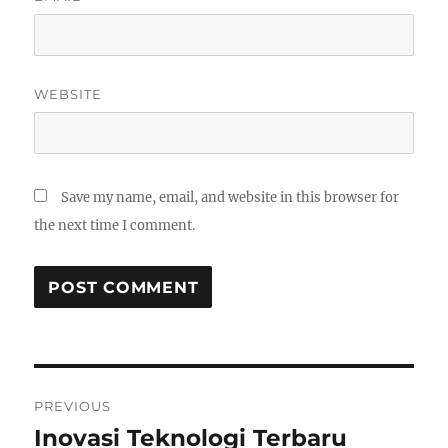
WEBSITE
Save my name, email, and website in this browser for
the next time I comment.
Post
PREVIOUS
navigation
Inovasi Teknologi Terbaru
Previous