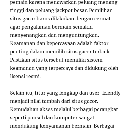
pemain karena menawarkan peluang menang
tinggi dan peluang jackpot besar. Pemilihan
situs gacor harus dilakukan dengan cermat
agar pengalaman bermain semakin
menyenangkan dan menguntungkan.
Keamanan dan kepercayaan adalah faktor
penting dalam memilih situs gacor terbaik.
Pastikan situs tersebut memiliki sistem
keamanan yang terpercaya dan didukung oleh
lisensi resmi.
Selain itu, fitur yang lengkap dan user-friendly
menjadi nilai tambah dari situs gacor.
Kemudahan akses melalui berbagai perangkat
seperti ponsel dan komputer sangat
mendukung kenyamanan bermain. Berbagai