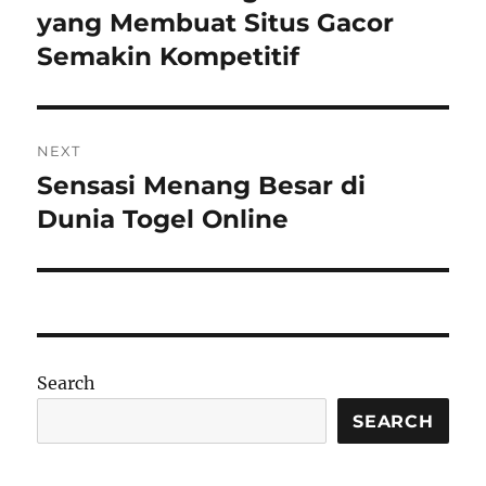
post:
yang Membuat Situs Gacor
Semakin Kompetitif
NEXT
Sensasi Menang Besar di
Next
post:
Dunia Togel Online
Search
SEARCH