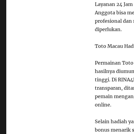
Layanan 24 Jam
Anggota bisa m
profesional dan
diperlukan.
Toto Macau Had
Permainan Toto 
hasilnya diumu
tinggi. Di RINA
transparan, dit
pemain mengangg
online.
Selain hadiah y
bonus menarik se