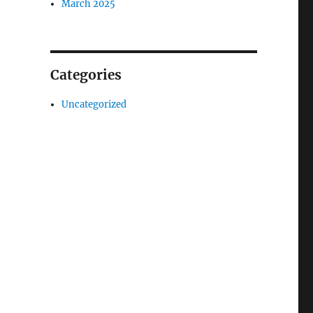
March 2025
Categories
Uncategorized