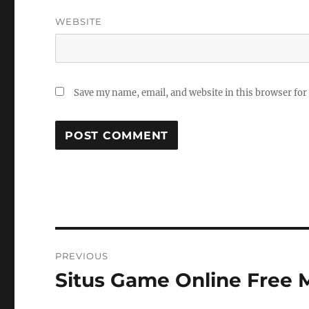
WEBSITE
Save my name, email, and website in this browser for
Post
PREVIOUS
navigation
Situs Game Online Free
Previous
post: