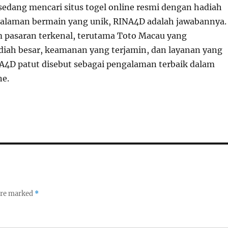
sedang mencari situs togel online resmi dengan hadiah
galaman bermain yang unik, RINA4D adalah jawabannya.
pasaran terkenal, terutama Toto Macau yang
ah besar, keamanan yang terjamin, dan layanan yang
NA4D patut disebut sebagai pengalaman terbaik dalam
ne.
 are marked
*