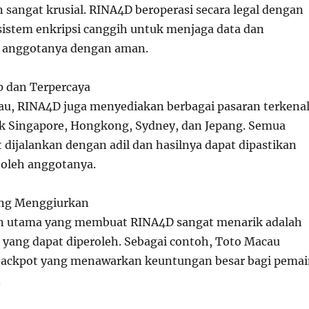
sangat krusial. RINA4D beroperasi secara legal dengan
stem enkripsi canggih untuk menjaga data dan
a anggotanya dengan aman.
 dan Terpercaya
au, RINA4D juga menyediakan berbagai pasaran terkena
k Singapore, Hongkong, Sydney, dan Jepang. Semua
 dijalankan dengan adil dan hasilnya dapat dipastikan
 oleh anggotanya.
ang Menggiurkan
san utama yang membuat RINA4D sangat menarik adalah
 yang dapat diperoleh. Sebagai contoh, Toto Macau
 jackpot yang menawarkan keuntungan besar bagi pema
.