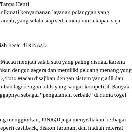
 Tanpa Henti
enikmati kenyamanan layanan pelanggan yang
 ramah, yang selalu siap sedia membantu kapan saja
iah Besar di RINA4D
Macau menjadi salah satu yang paling disukai karena
mkan dengan segera dan memiliki peluang menang yang
4D, Toto Macau disajikan dengan sistem yang adil dan
ambah lagi dengan odds yang sangat kompetitif. Banyak
apnya sebagai “pengalaman terbaik” di dunia togel
ang menggiurkan, RINA4D juga menyediakan berbagai
perti cashback, diskon taruhan, dan hadiah referral