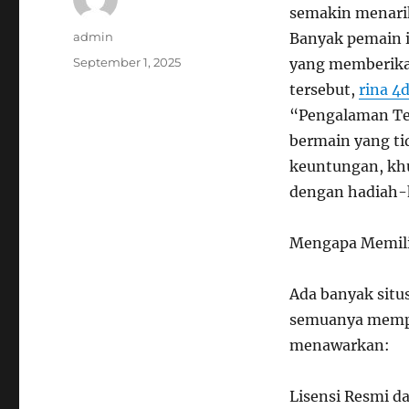
semakin menarik
Author
admin
Banyak pemain 
Posted
September 1, 2025
yang memberika
on
tersebut,
rina 4
“Pengalaman Te
bermain yang t
keuntungan, khu
dengan hadiah-
Mengapa Memil
Ada banyak situs
semuanya mempu
menawarkan:
Lisensi Resmi 