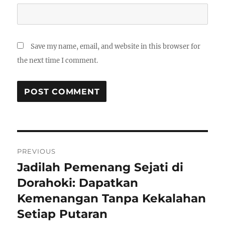
Save my name, email, and website in this browser for
the next time I comment.
Post
PREVIOUS
navigation
Jadilah Pemenang Sejati di
Previous
post:
Dorahoki: Dapatkan
Kemenangan Tanpa Kekalahan
Setiap Putaran