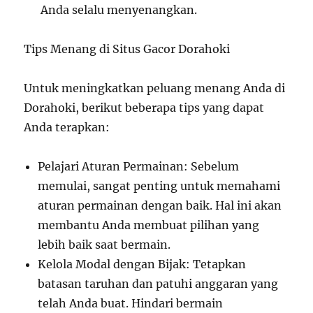
Anda selalu menyenangkan.
Tips Menang di Situs Gacor Dorahoki
Untuk meningkatkan peluang menang Anda di
Dorahoki, berikut beberapa tips yang dapat
Anda terapkan:
Pelajari Aturan Permainan: Sebelum
memulai, sangat penting untuk memahami
aturan permainan dengan baik. Hal ini akan
membantu Anda membuat pilihan yang
lebih baik saat bermain.
Kelola Modal dengan Bijak: Tetapkan
batasan taruhan dan patuhi anggaran yang
telah Anda buat. Hindari bermain