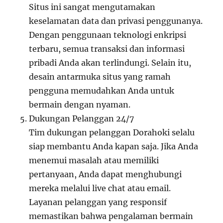
Situs ini sangat mengutamakan
keselamatan data dan privasi penggunanya.
Dengan penggunaan teknologi enkripsi
terbaru, semua transaksi dan informasi
pribadi Anda akan terlindungi. Selain itu,
desain antarmuka situs yang ramah
pengguna memudahkan Anda untuk
bermain dengan nyaman.
Dukungan Pelanggan 24/7
Tim dukungan pelanggan Dorahoki selalu
siap membantu Anda kapan saja. Jika Anda
menemui masalah atau memiliki
pertanyaan, Anda dapat menghubungi
mereka melalui live chat atau email.
Layanan pelanggan yang responsif
memastikan bahwa pengalaman bermain