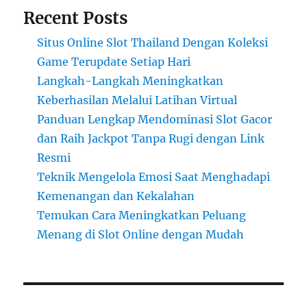
Recent Posts
Situs Online Slot Thailand Dengan Koleksi
Game Terupdate Setiap Hari
Langkah-Langkah Meningkatkan
Keberhasilan Melalui Latihan Virtual
Panduan Lengkap Mendominasi Slot Gacor
dan Raih Jackpot Tanpa Rugi dengan Link
Resmi
Teknik Mengelola Emosi Saat Menghadapi
Kemenangan dan Kekalahan
Temukan Cara Meningkatkan Peluang
Menang di Slot Online dengan Mudah