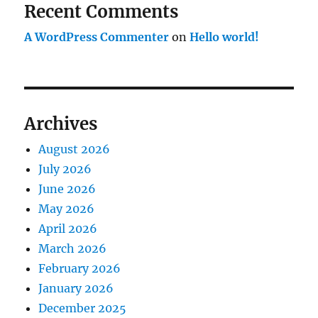
Recent Comments
A WordPress Commenter
on
Hello world!
Archives
August 2026
July 2026
June 2026
May 2026
April 2026
March 2026
February 2026
January 2026
December 2025