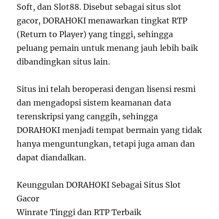
Soft, dan Slot88. Disebut sebagai situs slot
gacor, DORAHOKI menawarkan tingkat RTP
(Return to Player) yang tinggi, sehingga
peluang pemain untuk menang jauh lebih baik
dibandingkan situs lain.
Situs ini telah beroperasi dengan lisensi resmi
dan mengadopsi sistem keamanan data
terenskripsi yang canggih, sehingga
DORAHOKI menjadi tempat bermain yang tidak
hanya menguntungkan, tetapi juga aman dan
dapat diandalkan.
Keunggulan DORAHOKI Sebagai Situs Slot
Gacor
Winrate Tinggi dan RTP Terbaik