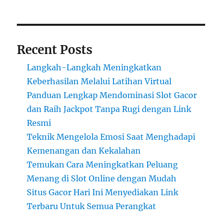
Recent Posts
Langkah-Langkah Meningkatkan
Keberhasilan Melalui Latihan Virtual
Panduan Lengkap Mendominasi Slot Gacor
dan Raih Jackpot Tanpa Rugi dengan Link
Resmi
Teknik Mengelola Emosi Saat Menghadapi
Kemenangan dan Kekalahan
Temukan Cara Meningkatkan Peluang
Menang di Slot Online dengan Mudah
Situs Gacor Hari Ini Menyediakan Link
Terbaru Untuk Semua Perangkat