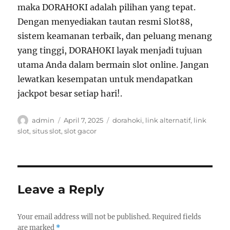
maka DORAHOKI adalah pilihan yang tepat.
Dengan menyediakan tautan resmi Slot88,
sistem keamanan terbaik, dan peluang menang
yang tinggi, DORAHOKI layak menjadi tujuan
utama Anda dalam bermain slot online. Jangan
lewatkan kesempatan untuk mendapatkan
jackpot besar setiap hari!.
Author
Posted
Tags
admin
April 7, 2025
dorahoki
,
link alternatif
,
link
on
slot
,
situs slot
,
slot gacor
Leave a Reply
Your email address will not be published.
Required fields
are marked
*