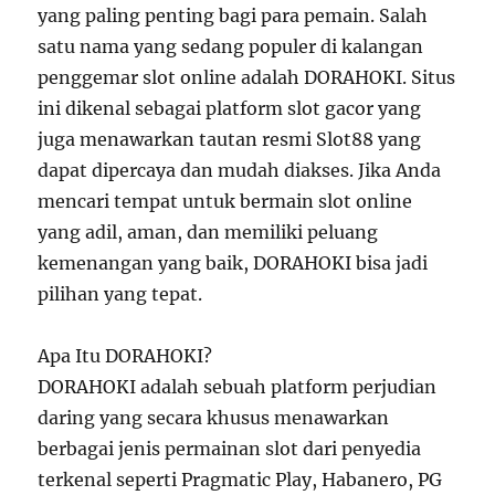
yang paling penting bagi para pemain. Salah
satu nama yang sedang populer di kalangan
penggemar slot online adalah DORAHOKI. Situs
ini dikenal sebagai platform slot gacor yang
juga menawarkan tautan resmi Slot88 yang
dapat dipercaya dan mudah diakses. Jika Anda
mencari tempat untuk bermain slot online
yang adil, aman, dan memiliki peluang
kemenangan yang baik, DORAHOKI bisa jadi
pilihan yang tepat.
Apa Itu DORAHOKI?
DORAHOKI adalah sebuah platform perjudian
daring yang secara khusus menawarkan
berbagai jenis permainan slot dari penyedia
terkenal seperti Pragmatic Play, Habanero, PG