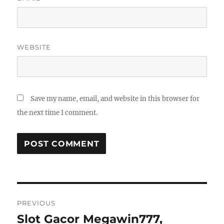
WEBSITE
Save my name, email, and website in this browser for
the next time I comment.
Post
PREVIOUS
navigation
Slot Gacor Megawin777,
Previous