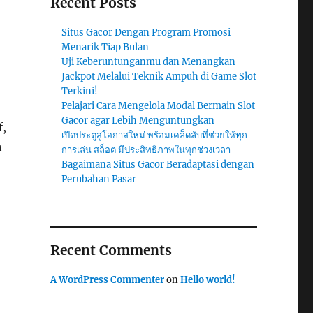
Recent Posts
Situs Gacor Dengan Program Promosi
Menarik Tiap Bulan
Uji Keberuntunganmu dan Menangkan
Jackpot Melalui Teknik Ampuh di Game Slot
Terkini!
Pelajari Cara Mengelola Modal Bermain Slot
Gacor agar Lebih Menguntungkan
f,
เปิดประตูสู่โอกาสใหม่ พร้อมเคล็ดลับที่ช่วยให้ทุก
h
การเล่น สล็อต มีประสิทธิภาพในทุกช่วงเวลา
Bagaimana Situs Gacor Beradaptasi dengan
Perubahan Pasar
Recent Comments
A WordPress Commenter
on
Hello world!