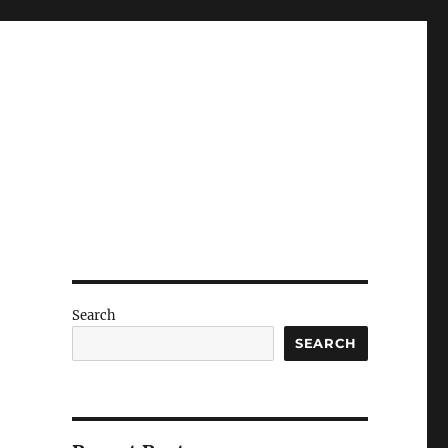
Search
SEARCH