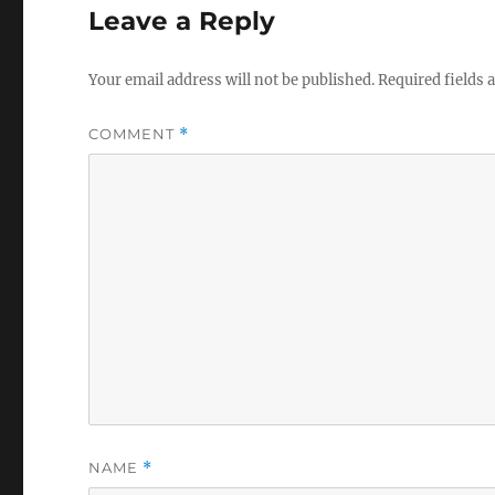
Leave a Reply
Your email address will not be published.
Required fields
COMMENT
*
NAME
*