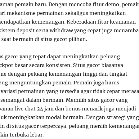
laman pemain baru. Dengan mencoba fitur demo, pemai
ari mekanisme permainan sekaligus meningkatkan
 mendapatkan kemenangan. Keberadaan fitur keamanan
 sistem deposit serta withdraw yang cepat juga menamb
 saat bermain di situs gacor pilihan.
s gacor yang tepat dapat meningkatkan peluang
kpot besar secara konsisten. Situs gacor biasanya
e dengan peluang kemenangan tinggi dan tingkat
ang menguntungkan pemain. Pemain juga harus
ariasi permainan yang tersedia agar tidak cepat meras
 semangat dalam bermain. Memilih situs gacor yang
anan live chat 24 jam dan bonus menarik juga menjadi
tuk meningkatkan modal bermain. Dengan strategi yang
in di situs gacor terpercaya, peluang meraih kemenanga
kin terbuka lebar.