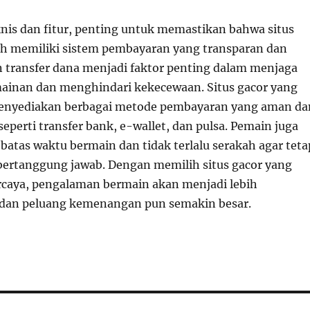
knis dan fitur, penting untuk memastikan bahwa situs
lih memiliki sistem pembayaran yang transparan dan
n transfer dana menjadi faktor penting dalam menjaga
ainan dan menghindari kekecewaan. Situs gacor yang
menyediakan berbagai metode pembayaran yang aman da
eperti transfer bank, e-wallet, dan pulsa. Pemain juga
batas waktu bermain dan tidak terlalu serakah agar teta
bertanggung jawab. Dengan memilih situs gacor yang
rcaya, pengalaman bermain akan menjadi lebih
an peluang kemenangan pun semakin besar.