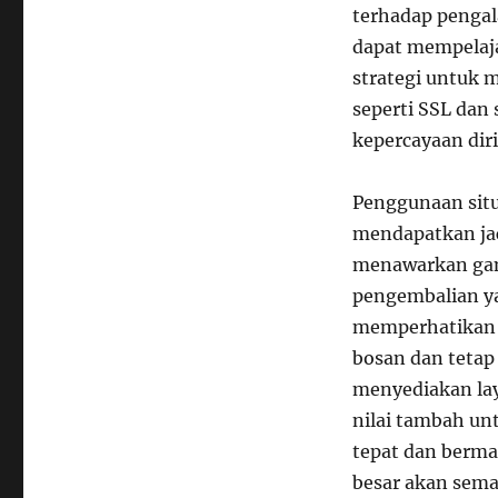
terhadap penga
dapat mempelaj
strategi untuk
seperti SSL dan
kepercayaan diri
Penggunaan situ
mendapatkan jac
menawarkan gam
pengembalian y
memperhatikan v
bosan dan tetap
menyediakan lay
nilai tambah un
tepat dan berma
besar akan sema