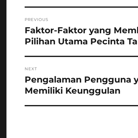
Post
PREVIOUS
navigation
Faktor-Faktor yang Memb
Previous
post:
Pilihan Utama Pecinta T
NEXT
Pengalaman Pengguna y
Next
post:
Memiliki Keunggulan