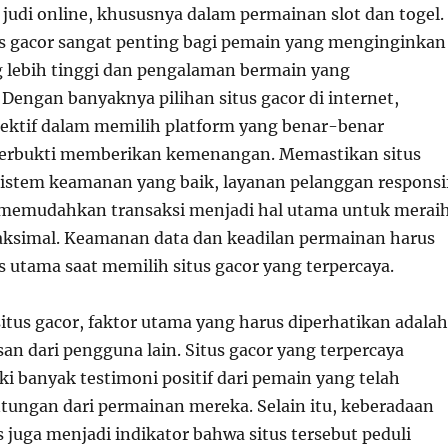
judi online, khususnya dalam permainan slot dan togel.
s gacor sangat penting bagi pemain yang menginginkan
 lebih tinggi dan pengalaman bermain yang
engan banyaknya pilihan situs gacor di internet,
lektif dalam memilih platform yang benar-benar
 terbukti memberikan kemenangan. Memastikan situs
sistem keamanan yang baik, layanan pelanggan responsi
g memudahkan transaksi menjadi hal utama untuk merai
simal. Keamanan data dan keadilan permainan harus
s utama saat memilih situs gacor yang terpercaya.
itus gacor, faktor utama yang harus diperhatikan adalah
san dari pengguna lain. Situs gacor yang terpercaya
i banyak testimoni positif dari pemain yang telah
ungan dari permainan mereka. Selain itu, keberadaan
s juga menjadi indikator bahwa situs tersebut peduli