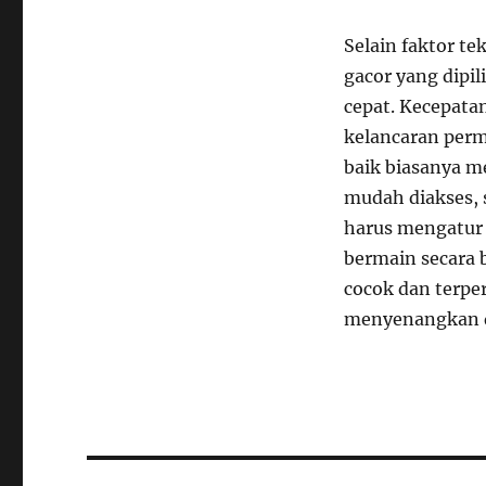
Selain faktor te
gacor yang dipi
cepat. Kecepata
kelancaran perm
baik biasanya 
mudah diakses, s
harus mengatur 
bermain secara 
cocok dan terpe
menyenangkan d