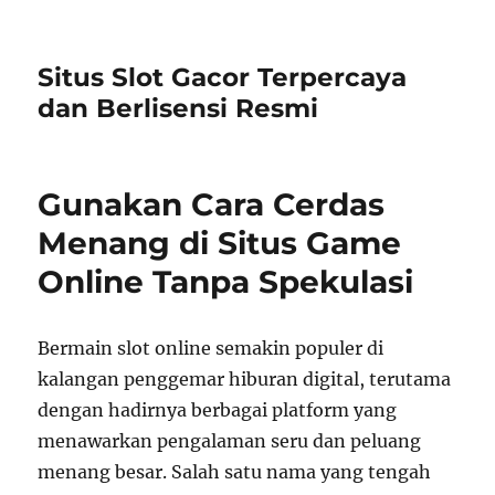
Situs Slot Gacor Terpercaya
dan Berlisensi Resmi
Gunakan Cara Cerdas
Menang di Situs Game
Online Tanpa Spekulasi
Bermain slot online semakin populer di
kalangan penggemar hiburan digital, terutama
dengan hadirnya berbagai platform yang
menawarkan pengalaman seru dan peluang
menang besar. Salah satu nama yang tengah