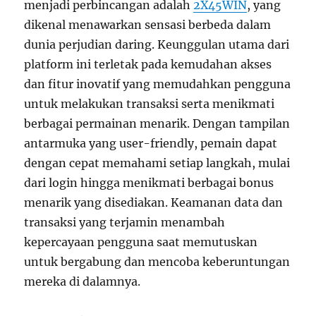
menjadi perbincangan adalah
2X45WIN
, yang
dikenal menawarkan sensasi berbeda dalam
dunia perjudian daring. Keunggulan utama dari
platform ini terletak pada kemudahan akses
dan fitur inovatif yang memudahkan pengguna
untuk melakukan transaksi serta menikmati
berbagai permainan menarik. Dengan tampilan
antarmuka yang user-friendly, pemain dapat
dengan cepat memahami setiap langkah, mulai
dari login hingga menikmati berbagai bonus
menarik yang disediakan. Keamanan data dan
transaksi yang terjamin menambah
kepercayaan pengguna saat memutuskan
untuk bergabung dan mencoba keberuntungan
mereka di dalamnya.