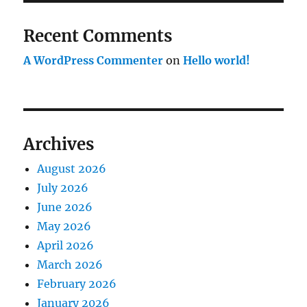
Recent Comments
A WordPress Commenter
on
Hello world!
Archives
August 2026
July 2026
June 2026
May 2026
April 2026
March 2026
February 2026
January 2026