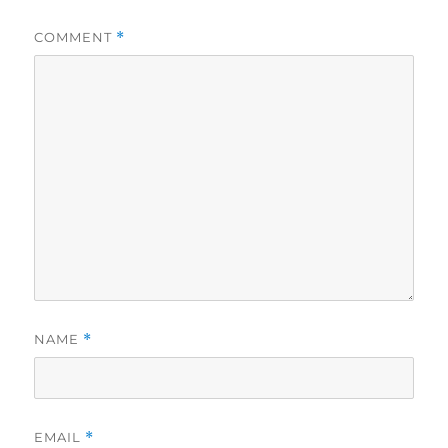
COMMENT
*
NAME
*
EMAIL
*