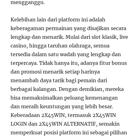
mengganggu.
Kelebihan lain dari platform ini adalah
keberagaman permainan yang disajikan secara
lengkap dan menarik. Mulai dari slot klasik, live
casino, hingga taruhan olahraga, semua
tersedia dalam satu wadah yang lengkap dan
terpercaya. Tidak hanya itu, adanya fitur bonus
dan promosi menarik setiap harinya
menambah daya tarik bagi pemain dari
berbagai kalangan. Dengan demikian, mereka
bisa memaksimalkan peluang kemenangan
dan meraih keuntungan yang lebih besar.
Keberadaan 2X45WIN, termasuk 2X45WIN
LOGIN dan 2X45WIN ALTERNATIF, semakin
memperkuat posisi platform ini sebagai pilihan