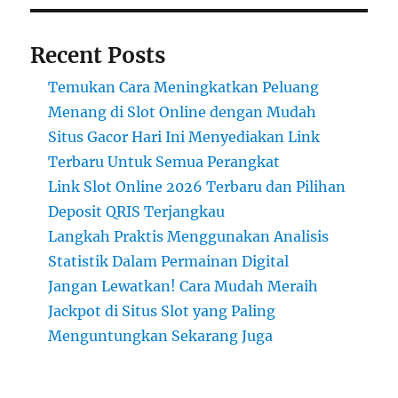
Recent Posts
Temukan Cara Meningkatkan Peluang
Menang di Slot Online dengan Mudah
Situs Gacor Hari Ini Menyediakan Link
Terbaru Untuk Semua Perangkat
Link Slot Online 2026 Terbaru dan Pilihan
Deposit QRIS Terjangkau
Langkah Praktis Menggunakan Analisis
Statistik Dalam Permainan Digital
Jangan Lewatkan! Cara Mudah Meraih
Jackpot di Situs Slot yang Paling
Menguntungkan Sekarang Juga