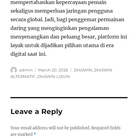
mempertahankan kepercayaan pemain
sekaligus memperluas jaringan pengguna
secara global. Jadi, bagi penggemar permainan
daring yang menginginkan pengalaman
menyenangkan dan peluang besar, platform ini
layak untuk dijadikan pilihan utama di era
digital saat ini.
Author
Posted
Tags
admin
March 20, 2026
2X45WIN
,
2X45WIN
on
ALTERNATIF
,
2X45WIN LOGIN
Leave a Reply
Your email address will not be published.
Required fields
are marked
*