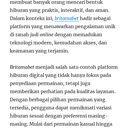
membuat banyak orang mencari bentuk
hiburan yang praktis, interaktif, dan aman.
Dalam konteks ini,
britamabet
hadir sebagai
platform yang menawarkan pengalaman unik
di ranah
judi online
dengan memadukan
teknologi modern, kemudahan akses, dan
keamanan yang terjamin.
Britamabet
menjadi salah satu contoh platform
hiburan digital yang tidak hanya fokus pada
penyediaan permainan, tetapi juga
memberikan perhatian pada kualitas layanan.
Dengan berbagai pilihan permainan yang
tersedia, pengguna dapat menikmati variasi
hiburan sesuai dengan preferensi masing-
masing. Mulai dari permainan kasual hingga