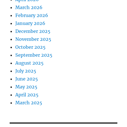
March 2026
February 2026
January 2026
December 2025
November 2025
October 2025
September 2025
August 2025
July 2025
June 2025
May 2025
April 2025
March 2025