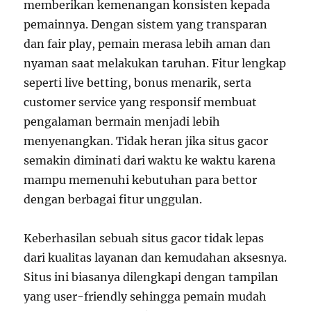
memberikan kemenangan konsisten kepada
pemainnya. Dengan sistem yang transparan
dan fair play, pemain merasa lebih aman dan
nyaman saat melakukan taruhan. Fitur lengkap
seperti live betting, bonus menarik, serta
customer service yang responsif membuat
pengalaman bermain menjadi lebih
menyenangkan. Tidak heran jika situs gacor
semakin diminati dari waktu ke waktu karena
mampu memenuhi kebutuhan para bettor
dengan berbagai fitur unggulan.
Keberhasilan sebuah situs gacor tidak lepas
dari kualitas layanan dan kemudahan aksesnya.
Situs ini biasanya dilengkapi dengan tampilan
yang user-friendly sehingga pemain mudah