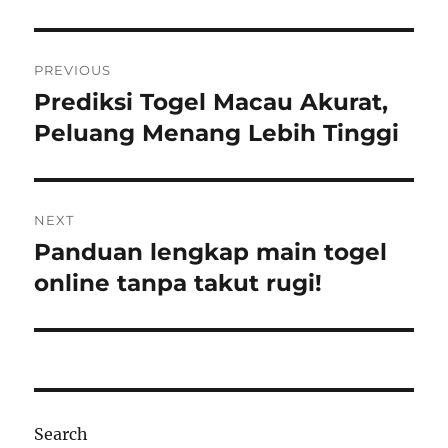
Post
PREVIOUS
navigation
Prediksi Togel Macau Akurat,
Previous
post:
Peluang Menang Lebih Tinggi
NEXT
Panduan lengkap main togel
Next
post:
online tanpa takut rugi!
Search