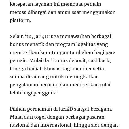
ketepatan layanan ini membuat pemain
merasa dihargai dan aman saat menggunakan
platform.
Selain itu, Jari4D juga menawarkan berbagai
bonus menarik dan program loyalitas yang
memberikan keuntungan tambahan bagi para
pemain. Mulai dari bonus deposit, cashback,
hingga hadiah khusus bagi member setia,
semua dirancang untuk meningkatkan
pengalaman bermain dan memberikan nilai
lebih bagi pengguna.
Pilihan permainan di Jari4D sangat beragam.
Mulai dari togel dengan berbagai pasaran
nasional dan internasional, hingga slot dengan