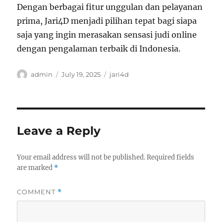
Dengan berbagai fitur unggulan dan pelayanan
prima, Jari4D menjadi pilihan tepat bagi siapa
saja yang ingin merasakan sensasi judi online
dengan pengalaman terbaik di Indonesia.
Author
Posted
Tags
admin
July 19, 2025
jari4d
on
Leave a Reply
Your email address will not be published.
Required fields
are marked
*
COMMENT
*