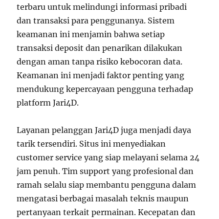
terbaru untuk melindungi informasi pribadi
dan transaksi para penggunanya. Sistem
keamanan ini menjamin bahwa setiap
transaksi deposit dan penarikan dilakukan
dengan aman tanpa risiko kebocoran data.
Keamanan ini menjadi faktor penting yang
mendukung kepercayaan pengguna terhadap
platform Jari4D.
Layanan pelanggan Jari4D juga menjadi daya
tarik tersendiri. Situs ini menyediakan
customer service yang siap melayani selama 24
jam penuh. Tim support yang profesional dan
ramah selalu siap membantu pengguna dalam
mengatasi berbagai masalah teknis maupun
pertanyaan terkait permainan. Kecepatan dan