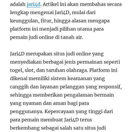
adalah
jari4d
. Artikel ini akan membahas secara
lengkap mengenai Jari4D, mulai dari
keunggulan, fitur, hingga alasan mengapa
platform ini menjadi pilihan utama para
pemain judi online di tanah air.
Jari4D merupakan situs judi online yang
menyediakan berbagai jenis permainan seperti
togel, slot, dan taruhan olahraga. Platform ini
dikenal memiliki sistem keamanan yang
canggih dan layanan pelanggan yang responsif,
sehingga memberikan pengalaman bermain
yang nyaman dan aman bagi para
penggunanya. Kepercayaan yang tinggi dari
para pemain membuat Jari4D terus
berkembang sebagai salah satu situs judi