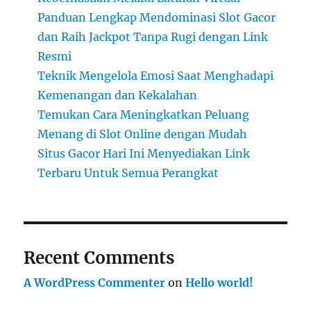
Panduan Lengkap Mendominasi Slot Gacor
dan Raih Jackpot Tanpa Rugi dengan Link
Resmi
Teknik Mengelola Emosi Saat Menghadapi
Kemenangan dan Kekalahan
Temukan Cara Meningkatkan Peluang
Menang di Slot Online dengan Mudah
Situs Gacor Hari Ini Menyediakan Link
Terbaru Untuk Semua Perangkat
Recent Comments
A WordPress Commenter
on
Hello world!