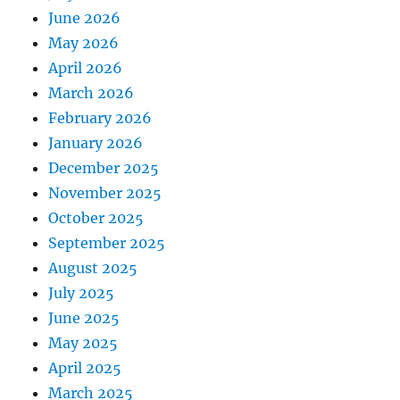
June 2026
May 2026
April 2026
March 2026
February 2026
January 2026
December 2025
November 2025
October 2025
September 2025
August 2025
July 2025
June 2025
May 2025
April 2025
March 2025