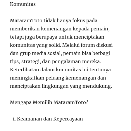
Komunitas
MataramToto tidak hanya fokus pada
memberikan kemenangan kepada pemain,
tetapi juga berupaya untuk menciptakan
komunitas yang solid. Melalui forum diskusi
dan grup media sosial, pemain bisa berbagi
tips, strategi, dan pengalaman mereka.
Keterlibatan dalam komunitas ini tentunya
meningkatkan peluang kemenangan dan
menciptakan lingkungan yang mendukung.
Mengapa Memilih MataramToto?
Keamanan dan Kepercayaan