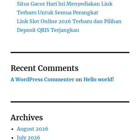
Situs Gacor Hari Ini Menyediakan Link
Terbaru Untuk Semua Perangkat
Link Slot Online 2026 Terbaru dan Pilihan
Deposit QRIS Terjangkau
Recent Comments
A WordPress Commenter
on
Hello world!
Archives
August 2026
July 2026