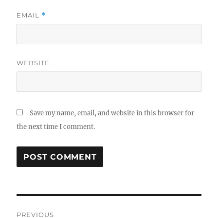
EMAIL
*
WEBSITE
Save my name, email, and website in this browser for
the next time I comment.
Post
PREVIOUS