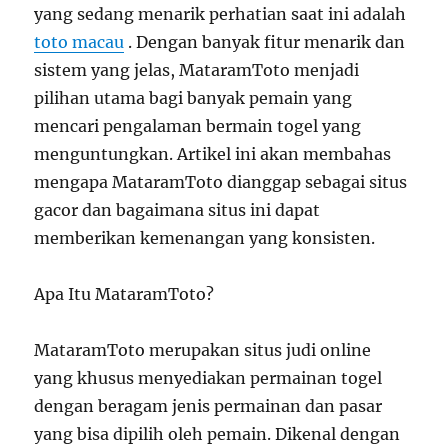
yang sedang menarik perhatian saat ini adalah
toto macau
. Dengan banyak fitur menarik dan
sistem yang jelas, MataramToto menjadi
pilihan utama bagi banyak pemain yang
mencari pengalaman bermain togel yang
menguntungkan. Artikel ini akan membahas
mengapa MataramToto dianggap sebagai situs
gacor dan bagaimana situs ini dapat
memberikan kemenangan yang konsisten.
Apa Itu MataramToto?
MataramToto merupakan situs judi online
yang khusus menyediakan permainan togel
dengan beragam jenis permainan dan pasar
yang bisa dipilih oleh pemain. Dikenal dengan