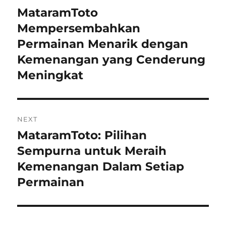
navigation
MataramToto
Previous
post:
Mempersembahkan
Permainan Menarik dengan
Kemenangan yang Cenderung
Meningkat
NEXT
MataramToto: Pilihan
Next
post:
Sempurna untuk Meraih
Kemenangan Dalam Setiap
Permainan