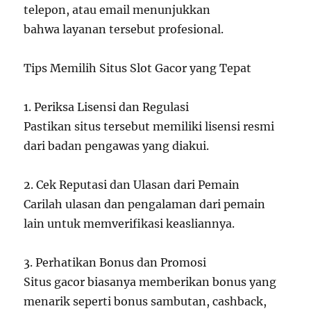
telepon, atau email menunjukkan
bahwa layanan tersebut profesional.
Tips Memilih Situs Slot Gacor yang Tepat
1. Periksa Lisensi dan Regulasi
Pastikan situs tersebut memiliki lisensi resmi
dari badan pengawas yang diakui.
2. Cek Reputasi dan Ulasan dari Pemain
Carilah ulasan dan pengalaman dari pemain
lain untuk memverifikasi keasliannya.
3. Perhatikan Bonus dan Promosi
Situs gacor biasanya memberikan bonus yang
menarik seperti bonus sambutan, cashback,