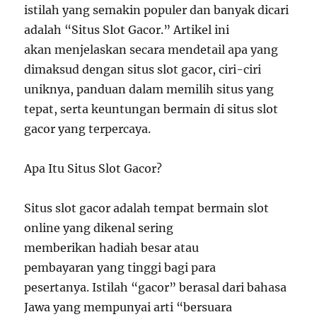
istilah yang semakin populer dan banyak dicari
adalah “Situs Slot Gacor.” Artikel ini
akan menjelaskan secara mendetail apa yang
dimaksud dengan situs slot gacor, ciri-ciri
uniknya, panduan dalam memilih situs yang
tepat, serta keuntungan bermain di situs slot
gacor yang terpercaya.
Apa Itu Situs Slot Gacor?
Situs slot gacor adalah tempat bermain slot
online yang dikenal sering
memberikan hadiah besar atau
pembayaran yang tinggi bagi para
pesertanya. Istilah “gacor” berasal dari bahasa
Jawa yang mempunyai arti “bersuara