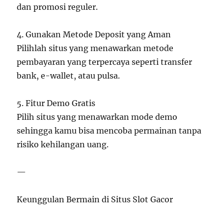
dan promosi reguler.
4. Gunakan Metode Deposit yang Aman
Pilihlah situs yang menawarkan metode
pembayaran yang terpercaya seperti transfer
bank, e-wallet, atau pulsa.
5. Fitur Demo Gratis
Pilih situs yang menawarkan mode demo
sehingga kamu bisa mencoba permainan tanpa
risiko kehilangan uang.
—
Keunggulan Bermain di Situs Slot Gacor