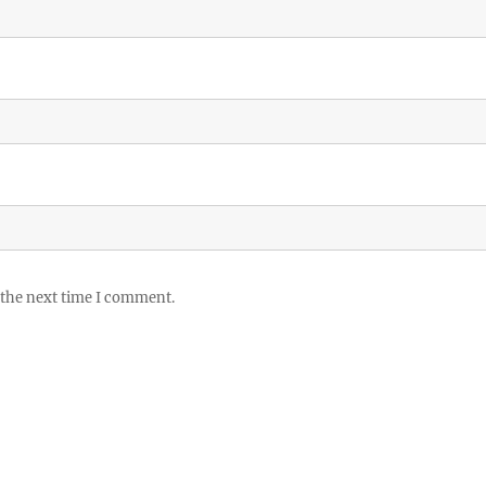
 the next time I comment.