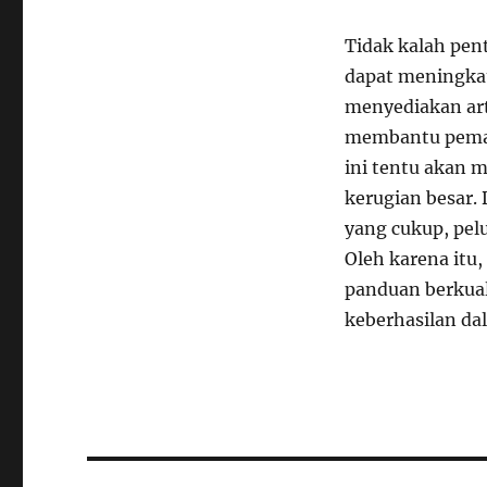
Tidak kalah pen
dapat meningka
menyediakan art
membantu pemai
ini tentu akan 
kerugian besar.
yang cukup, pe
Oleh karena itu
panduan berkual
keberhasilan dal