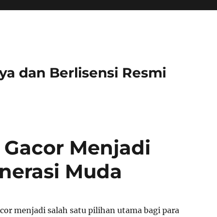
aya dan Berlisensi Resmi
t Gacor Menjadi
nerasi Muda
cor menjadi salah satu pilihan utama bagi para