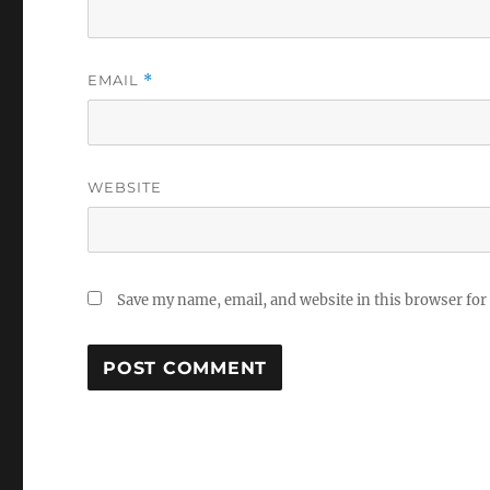
EMAIL
*
WEBSITE
Save my name, email, and website in this browser for