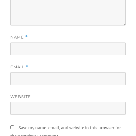
NAME
*
EMAIL
*
WEBSITE
Save my name, email, and website in this browser for