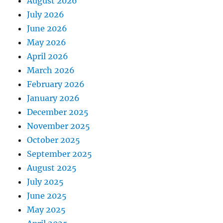
August 2026
July 2026
June 2026
May 2026
April 2026
March 2026
February 2026
January 2026
December 2025
November 2025
October 2025
September 2025
August 2025
July 2025
June 2025
May 2025