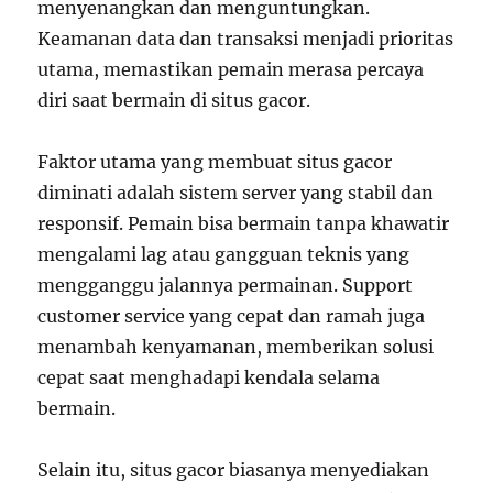
menyenangkan dan menguntungkan.
Keamanan data dan transaksi menjadi prioritas
utama, memastikan pemain merasa percaya
diri saat bermain di situs gacor.
Faktor utama yang membuat situs gacor
diminati adalah sistem server yang stabil dan
responsif. Pemain bisa bermain tanpa khawatir
mengalami lag atau gangguan teknis yang
mengganggu jalannya permainan. Support
customer service yang cepat dan ramah juga
menambah kenyamanan, memberikan solusi
cepat saat menghadapi kendala selama
bermain.
Selain itu, situs gacor biasanya menyediakan