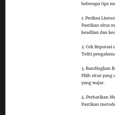
beberapa tips me
1. Periksa Lisens
Pastikan situs m
keadilan dan k
2. Cek Reputasi
Teliti pengalama
3. Bandingkan 
Pilih situs yan
yang wajar.
4. Perhatikan 
Pastikan metode