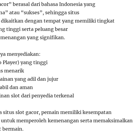
gacor” berasal dari bahasa Indonesia yang
na” atau “sukses”, sehingga situs
ng dikaitkan dengan tempat yang memiliki tingkat
 tinggi serta peluang besar
emenangan yang signifikan.
nya menyediakan:
 Player) yang tinggi
s menarik
inan yang adil dan jujur
tabil dan aman
nan slot dari penyedia terkenal
 situs slot gacor, pemain memiliki kesempatan
ar untuk memperoleh kemenangan serta memaksimalkan
t bermain.