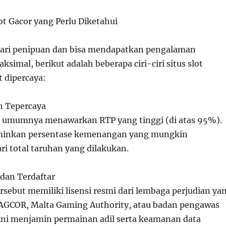
Slot Gacor yang Perlu Diketahui
dari penipuan dan bisa mendapatkan pengalaman
simal, berikut adalah beberapa ciri-ciri situs slot
t dipercaya:
an Tepercaya
r umumnya menawarkan RTP yang tinggi (di atas 95%).
minkan persentase kemenangan yang mungkin
ri total taruhan yang dilakukan.
 dan Terdaftar
ersebut memiliki lisensi resmi dari lembaga perjudian ya
 PAGCOR, Malta Gaming Authority, atau badan pengawas
i ini menjamin permainan adil serta keamanan data