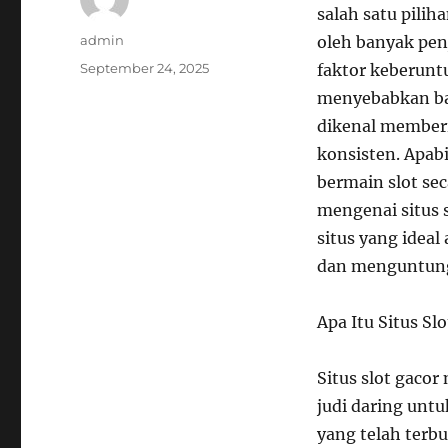
salah satu pilih
Author
admin
oleh banyak pen
Posted
September 24, 2025
faktor keberunt
on
menyebabkan ban
dikenal member
konsisten. Apab
bermain slot sec
mengenai situs s
situs yang idea
dan menguntun
Apa Itu Situs Sl
Situs slot gaco
judi daring un
yang telah terb