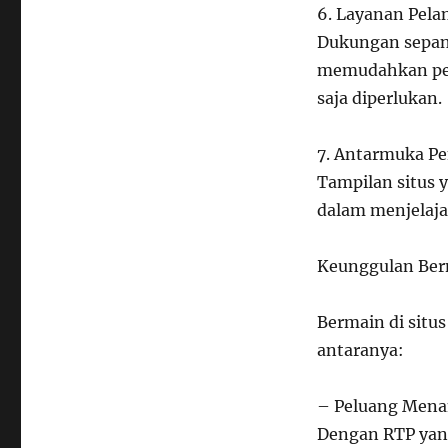
6. Layanan Pela
Dukungan sepanj
memudahkan pem
saja diperlukan.
7. Antarmuka P
Tampilan situs
dalam menjelaja
Keunggulan Berm
Bermain di situ
antaranya:
– Peluang Mena
Dengan RTP yang