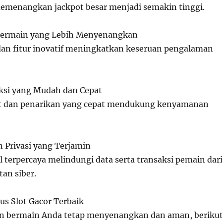
emenangkan jackpot besar menjadi semakin tinggi.
ermain yang Lebih Menyenangkan
dan fitur inovatif meningkatkan keseruan pengalaman
ksi yang Mudah dan Cepat
it dan penarikan yang cepat mendukung kenyamanan
Privasi yang Terjamin
l terpercaya melindungi data serta transaksi pemain dar
an siber.
us Slot Gacor Terbaik
n bermain Anda tetap menyenangkan dan aman, beriku