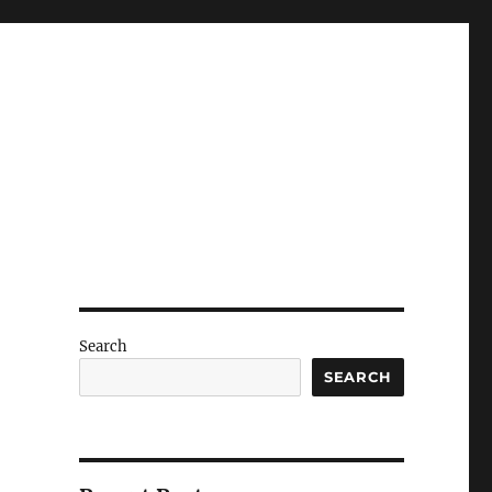
Search
SEARCH