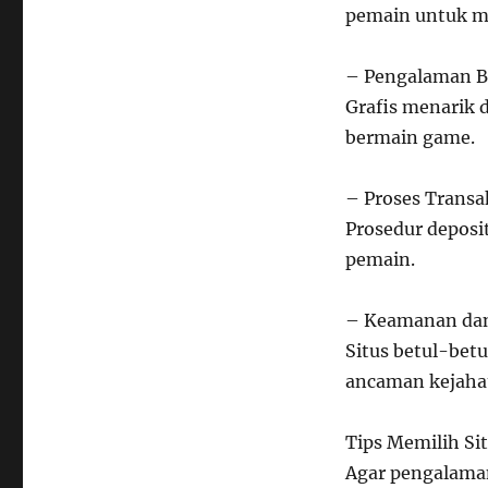
pemain untuk m
– Pengalaman B
Grafis menarik 
bermain game.
– Proses Transa
Prosedur depos
pemain.
– Keamanan dan 
Situs betul-betu
ancaman kejahat
Tips Memilih Sit
Agar pengalama