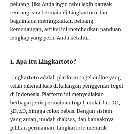
peluang. Jika Anda ingin tahu lebih banyak
tentang cara bermain di Lingkartoto dan
bagaimana meningkatkan peluang
kemenangan, artikel ini memberikan panduan
lengkap yang perlu Anda ketahui.
1. Apa Itu Lingkartoto?
Lingkartoto adalah platform togel online yang
telah dikenal luas di kalangan penggemar togel
di Indonesia. Platform ini menyediakan
berbagai jenis permainan togel, mulai dari 2D,
3D, 4D, hingga colok bebas. Dengan sistem
yang aman, mudah diakses, dan banyaknya
pilihan permainan, Lingkartoto menarik