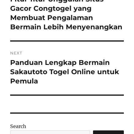
post:
Gacor Congtogel yang
Membuat Pengalaman
Bermain Lebih Menyenangkan
NEXT
Panduan Lengkap Bermain
Next
post:
Sakautoto Togel Online untuk
Pemula
Search