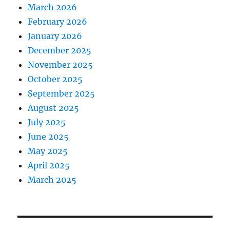
March 2026
February 2026
January 2026
December 2025
November 2025
October 2025
September 2025
August 2025
July 2025
June 2025
May 2025
April 2025
March 2025