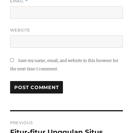
EMAIL
*
WEBSITE
Save my name, email, and website in this browser for
the next time I comment.
Post
PREVIOUS
navigation
Fitur-fitur Unggulan Situs
Previous