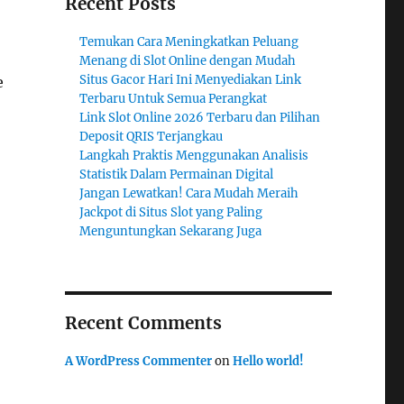
Recent Posts
Temukan Cara Meningkatkan Peluang
Menang di Slot Online dengan Mudah
Situs Gacor Hari Ini Menyediakan Link
e
Terbaru Untuk Semua Perangkat
Link Slot Online 2026 Terbaru dan Pilihan
Deposit QRIS Terjangkau
Langkah Praktis Menggunakan Analisis
Statistik Dalam Permainan Digital
Jangan Lewatkan! Cara Mudah Meraih
Jackpot di Situs Slot yang Paling
Menguntungkan Sekarang Juga
Recent Comments
A WordPress Commenter
on
Hello world!