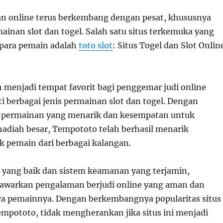
ian online terus berkembang dengan pesat, khususnya
ainan slot dan togel. Salah satu situs terkemuka yang
 para pemain adalah
toto slot
: Situs Togel dan Slot Onlin
 menjadi tempat favorit bagi penggemar judi online
 berbagai jenis permainan slot dan togel. Dengan
n permainan yang menarik dan kesempatan untuk
diah besar, Tempototo telah berhasil menarik
k pemain dari berbagai kalangan.
 yang baik dan sistem keamanan yang terjamin,
warkan pengalaman berjudi online yang aman dan
a pemainnya. Dengan berkembangnya popularitas situs
Tempototo, tidak mengherankan jika situs ini menjadi