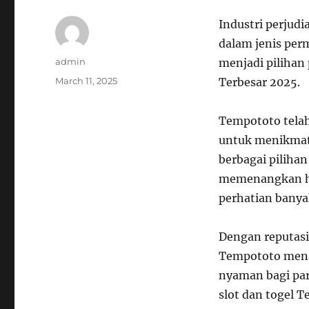
Industri perjud
dalam jenis perm
Author
admin
menjadi pilihan
Posted
March 11, 2025
Terbesar 2025.
on
Tempototo telah
untuk menikmati
berbagai piliha
memenangkan ha
perhatian banya
Dengan reputasi
Tempototo mena
nyaman bagi par
slot dan togel 