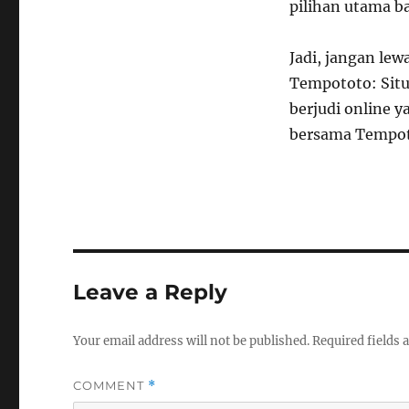
pilihan utama b
Jadi, jangan le
Tempototo: Situ
berjudi online
bersama Tempot
Leave a Reply
Your email address will not be published.
Required fields
COMMENT
*