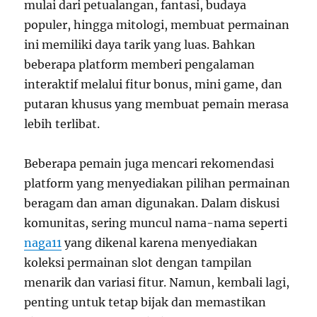
mulai dari petualangan, fantasi, budaya
populer, hingga mitologi, membuat permainan
ini memiliki daya tarik yang luas. Bahkan
beberapa platform memberi pengalaman
interaktif melalui fitur bonus, mini game, dan
putaran khusus yang membuat pemain merasa
lebih terlibat.
Beberapa pemain juga mencari rekomendasi
platform yang menyediakan pilihan permainan
beragam dan aman digunakan. Dalam diskusi
komunitas, sering muncul nama-nama seperti
naga11
yang dikenal karena menyediakan
koleksi permainan slot dengan tampilan
menarik dan variasi fitur. Namun, kembali lagi,
penting untuk tetap bijak dan memastikan