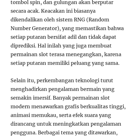
tombol spin, dan gulungan akan berputar
secara acak. Keacakan ini biasanya
dikendalikan oleh sistem RNG (Random
Number Generator), yang memastikan bahwa
setiap putaran bersifat adil dan tidak dapat
diprediksi. Hal inilah yang juga membuat
permainan slot terasa menegangkan, karena
setiap putaran memiliki peluang yang sama.
Selain itu, perkembangan teknologi turut
menghadirkan pengalaman bermain yang
semakin imersif. Banyak permainan slot
modern menawarkan grafis berkualitas tinggi,
animasi memukau, serta efek suara yang
dirancang untuk meningkatkan pengalaman
pengguna. Berbagai tema yang ditawarkan,