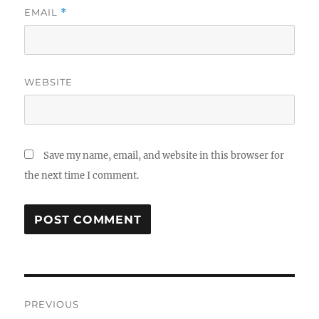
EMAIL
*
WEBSITE
Save my name, email, and website in this browser for
the next time I comment.
Post
PREVIOUS