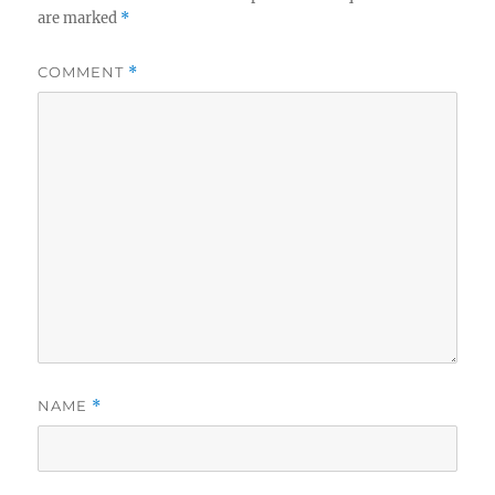
are marked
*
COMMENT
*
NAME
*