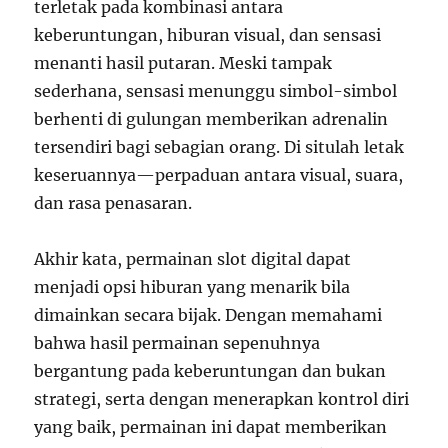
terletak pada kombinasi antara
keberuntungan, hiburan visual, dan sensasi
menanti hasil putaran. Meski tampak
sederhana, sensasi menunggu simbol-simbol
berhenti di gulungan memberikan adrenalin
tersendiri bagi sebagian orang. Di situlah letak
keseruannya—perpaduan antara visual, suara,
dan rasa penasaran.
Akhir kata, permainan slot digital dapat
menjadi opsi hiburan yang menarik bila
dimainkan secara bijak. Dengan memahami
bahwa hasil permainan sepenuhnya
bergantung pada keberuntungan dan bukan
strategi, serta dengan menerapkan kontrol diri
yang baik, permainan ini dapat memberikan