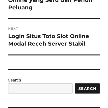
Online yang Seru dan Penuh
Peluang
NEXT
Login Situs Toto Slot Online
Next
post:
Modal Receh Server Stabil
Search
SEARCH