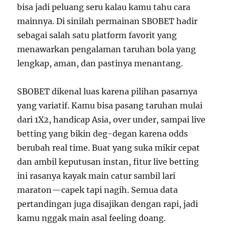
bisa jadi peluang seru kalau kamu tahu cara
mainnya. Di sinilah permainan SBOBET hadir
sebagai salah satu platform favorit yang
menawarkan pengalaman taruhan bola yang
lengkap, aman, dan pastinya menantang.
SBOBET dikenal luas karena pilihan pasarnya
yang variatif. Kamu bisa pasang taruhan mulai
dari 1X2, handicap Asia, over under, sampai live
betting yang bikin deg-degan karena odds
berubah real time. Buat yang suka mikir cepat
dan ambil keputusan instan, fitur live betting
ini rasanya kayak main catur sambil lari
maraton—capek tapi nagih. Semua data
pertandingan juga disajikan dengan rapi, jadi
kamu nggak main asal feeling doang.