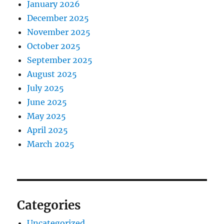
January 2026
December 2025
November 2025
October 2025
September 2025
August 2025
July 2025
June 2025
May 2025
April 2025
March 2025
Categories
Uncategorized