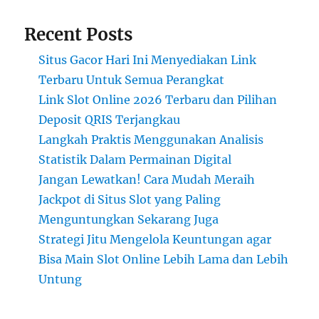
Recent Posts
Situs Gacor Hari Ini Menyediakan Link
Terbaru Untuk Semua Perangkat
Link Slot Online 2026 Terbaru dan Pilihan
Deposit QRIS Terjangkau
Langkah Praktis Menggunakan Analisis
Statistik Dalam Permainan Digital
Jangan Lewatkan! Cara Mudah Meraih
Jackpot di Situs Slot yang Paling
Menguntungkan Sekarang Juga
Strategi Jitu Mengelola Keuntungan agar
Bisa Main Slot Online Lebih Lama dan Lebih
Untung