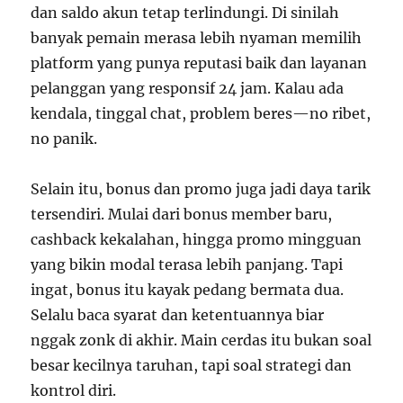
dan saldo akun tetap terlindungi. Di sinilah
banyak pemain merasa lebih nyaman memilih
platform yang punya reputasi baik dan layanan
pelanggan yang responsif 24 jam. Kalau ada
kendala, tinggal chat, problem beres—no ribet,
no panik.
Selain itu, bonus dan promo juga jadi daya tarik
tersendiri. Mulai dari bonus member baru,
cashback kekalahan, hingga promo mingguan
yang bikin modal terasa lebih panjang. Tapi
ingat, bonus itu kayak pedang bermata dua.
Selalu baca syarat dan ketentuannya biar
nggak zonk di akhir. Main cerdas itu bukan soal
besar kecilnya taruhan, tapi soal strategi dan
kontrol diri.