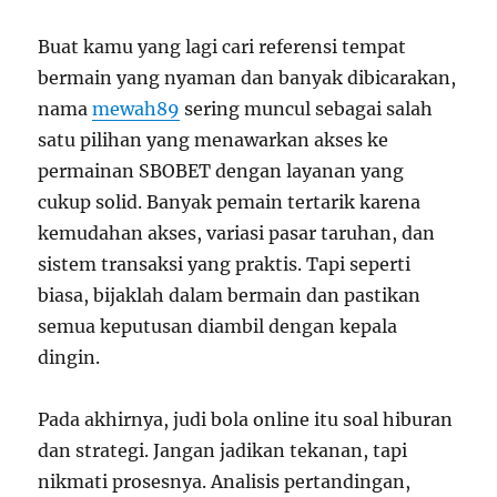
Buat kamu yang lagi cari referensi tempat
bermain yang nyaman dan banyak dibicarakan,
nama
mewah89
sering muncul sebagai salah
satu pilihan yang menawarkan akses ke
permainan SBOBET dengan layanan yang
cukup solid. Banyak pemain tertarik karena
kemudahan akses, variasi pasar taruhan, dan
sistem transaksi yang praktis. Tapi seperti
biasa, bijaklah dalam bermain dan pastikan
semua keputusan diambil dengan kepala
dingin.
Pada akhirnya, judi bola online itu soal hiburan
dan strategi. Jangan jadikan tekanan, tapi
nikmati prosesnya. Analisis pertandingan,