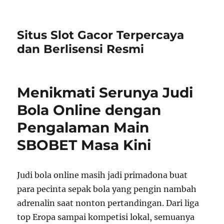
Situs Slot Gacor Terpercaya
dan Berlisensi Resmi
Menikmati Serunya Judi
Bola Online dengan
Pengalaman Main
SBOBET Masa Kini
Judi bola online masih jadi primadona buat
para pecinta sepak bola yang pengin nambah
adrenalin saat nonton pertandingan. Dari liga
top Eropa sampai kompetisi lokal, semuanya