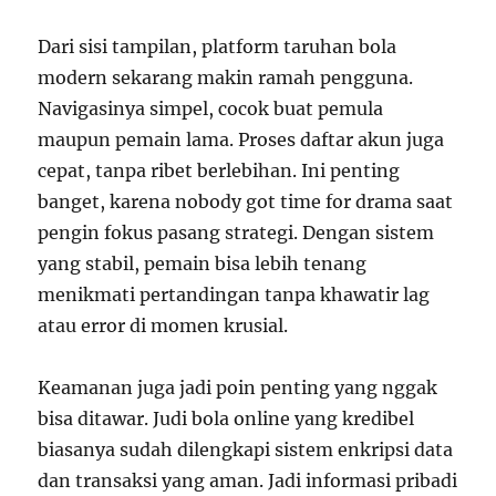
Dari sisi tampilan, platform taruhan bola
modern sekarang makin ramah pengguna.
Navigasinya simpel, cocok buat pemula
maupun pemain lama. Proses daftar akun juga
cepat, tanpa ribet berlebihan. Ini penting
banget, karena nobody got time for drama saat
pengin fokus pasang strategi. Dengan sistem
yang stabil, pemain bisa lebih tenang
menikmati pertandingan tanpa khawatir lag
atau error di momen krusial.
Keamanan juga jadi poin penting yang nggak
bisa ditawar. Judi bola online yang kredibel
biasanya sudah dilengkapi sistem enkripsi data
dan transaksi yang aman. Jadi informasi pribadi