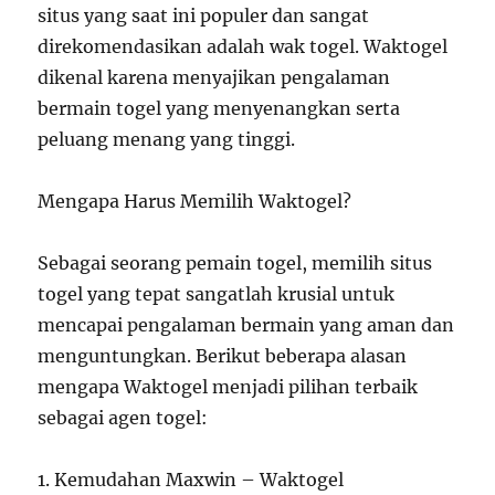
situs yang saat ini populer dan sangat
direkomendasikan adalah wak togel. Waktogel
dikenal karena menyajikan pengalaman
bermain togel yang menyenangkan serta
peluang menang yang tinggi.
Mengapa Harus Memilih Waktogel?
Sebagai seorang pemain togel, memilih situs
togel yang tepat sangatlah krusial untuk
mencapai pengalaman bermain yang aman dan
menguntungkan. Berikut beberapa alasan
mengapa Waktogel menjadi pilihan terbaik
sebagai agen togel:
1. Kemudahan Maxwin – Waktogel