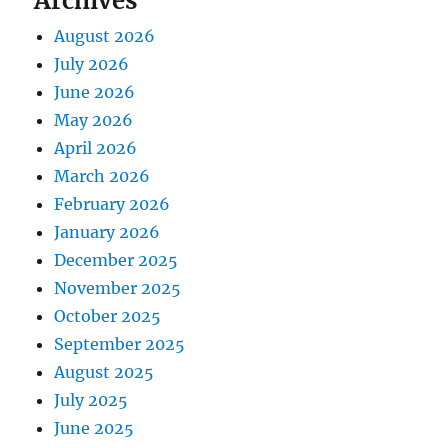
Archives
August 2026
July 2026
June 2026
May 2026
April 2026
March 2026
February 2026
January 2026
December 2025
November 2025
October 2025
September 2025
August 2025
July 2025
June 2025