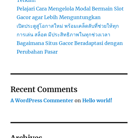
Terkini!
Pelajari Cara Mengelola Modal Bermain Slot
Gacor agar Lebih Menguntungkan
เปิดประตูสู่โอกาสใหม่ พร้อมเคล็ดลับที่ช่วยให้ทุก
การเล่น สล็อต มีประสิทธิภาพในทุกช่วงเวลา
Bagaimana Situs Gacor Beradaptasi dengan
Perubahan Pasar
Recent Comments
A WordPress Commenter
on
Hello world!