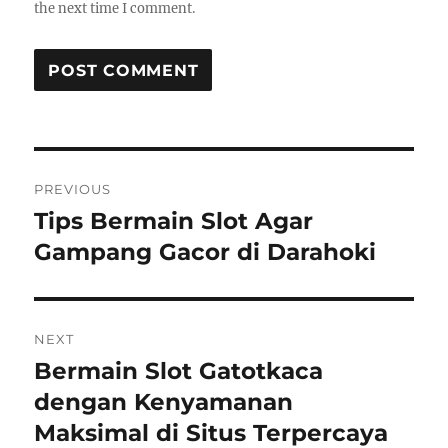
the next time I comment.
Post
PREVIOUS
navigation
Tips Bermain Slot Agar
Previous
post:
Gampang Gacor di Darahoki
NEXT
Bermain Slot Gatotkaca
Next
post:
dengan Kenyamanan
Maksimal di Situs Terpercaya