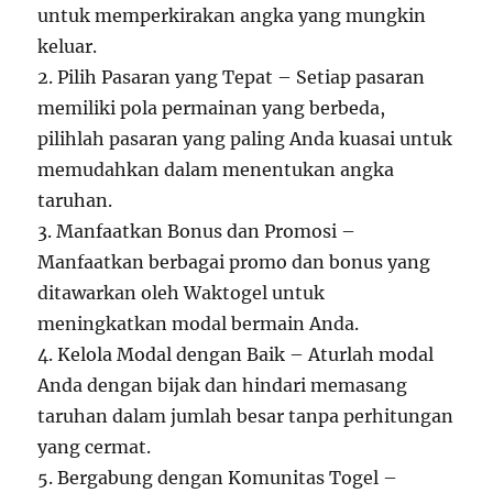
untuk memperkirakan angka yang mungkin
keluar.
2. Pilih Pasaran yang Tepat – Setiap pasaran
memiliki pola permainan yang berbeda,
pilihlah pasaran yang paling Anda kuasai untuk
memudahkan dalam menentukan angka
taruhan.
3. Manfaatkan Bonus dan Promosi –
Manfaatkan berbagai promo dan bonus yang
ditawarkan oleh Waktogel untuk
meningkatkan modal bermain Anda.
4. Kelola Modal dengan Baik – Aturlah modal
Anda dengan bijak dan hindari memasang
taruhan dalam jumlah besar tanpa perhitungan
yang cermat.
5. Bergabung dengan Komunitas Togel –