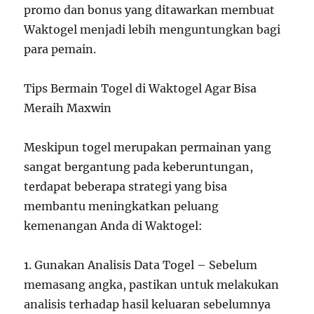
promo dan bonus yang ditawarkan membuat
Waktogel menjadi lebih menguntungkan bagi
para pemain.
Tips Bermain Togel di Waktogel Agar Bisa
Meraih Maxwin
Meskipun togel merupakan permainan yang
sangat bergantung pada keberuntungan,
terdapat beberapa strategi yang bisa
membantu meningkatkan peluang
kemenangan Anda di Waktogel:
1. Gunakan Analisis Data Togel – Sebelum
memasang angka, pastikan untuk melakukan
analisis terhadap hasil keluaran sebelumnya