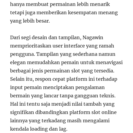
hanya membuat permainan lebih menarik
tetapi juga memberikan kesempatan menang
yang lebih besar.
Dari segi desain dan tampilan, Nagawin
memprioritaskan user interface yang ramah
pengguna. Tampilan yang sederhana namun
elegan memudahkan pemain untuk menavigasi
berbagai jenis permainan slot yang tersedia.
Selain itu, respon cepat platform ini terhadap
input pemain menciptakan pengalaman
bermain yang lancar tanpa gangguan teknis.
Hal ini tentu saja menjadi nilai tambah yang
signifikan dibandingkan platform slot online
lainnya yang terkadang masih mengalami
kendala loading dan lag.