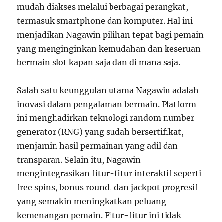
mudah diakses melalui berbagai perangkat,
termasuk smartphone dan komputer. Hal ini
menjadikan Nagawin pilihan tepat bagi pemain
yang menginginkan kemudahan dan keseruan
bermain slot kapan saja dan di mana saja.
Salah satu keunggulan utama Nagawin adalah
inovasi dalam pengalaman bermain. Platform
ini menghadirkan teknologi random number
generator (RNG) yang sudah bersertifikat,
menjamin hasil permainan yang adil dan
transparan. Selain itu, Nagawin
mengintegrasikan fitur-fitur interaktif seperti
free spins, bonus round, dan jackpot progresif
yang semakin meningkatkan peluang
kemenangan pemain. Fitur-fitur ini tidak