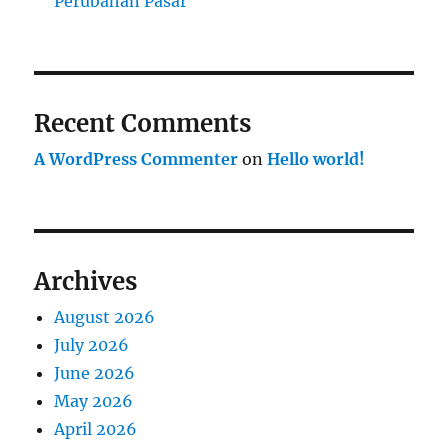
Perubahan Pasar
Recent Comments
A WordPress Commenter
on
Hello world!
Archives
August 2026
July 2026
June 2026
May 2026
April 2026