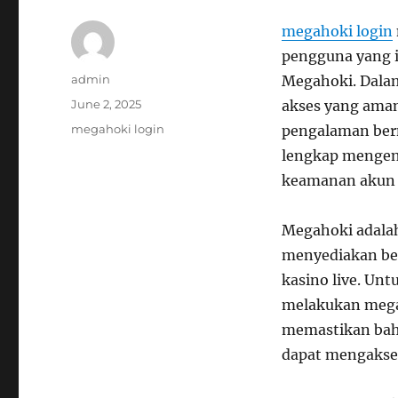
megahoki login
pengguna yang i
Author
admin
Megahoki. Dalam
Posted
June 2, 2025
akses yang ama
on
Tags
megahoki login
pengalaman berm
lengkap mengena
keamanan akun 
Megahoki adalah
menyediakan ber
kasino live. Un
melakukan megah
memastikan bah
dapat mengakse