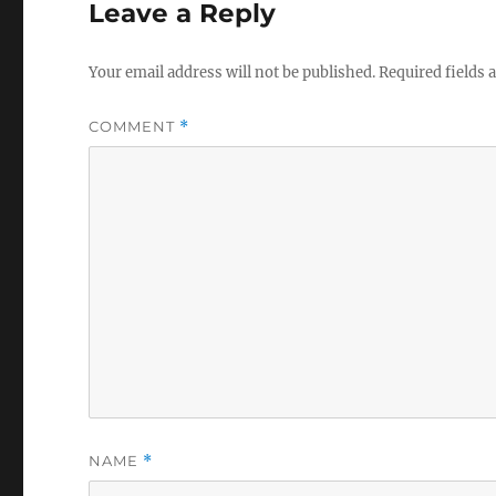
Leave a Reply
Your email address will not be published.
Required fields
COMMENT
*
NAME
*