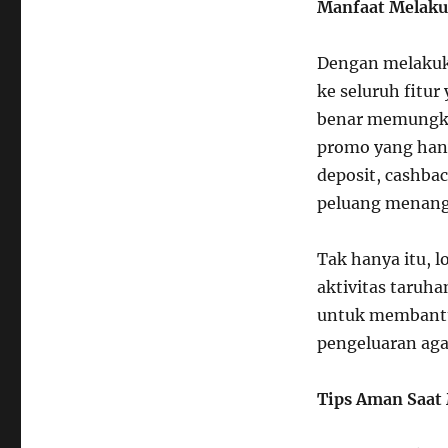
Manfaat Melaku
Dengan melakuk
ke seluruh fitur
benar memungki
promo yang hany
deposit, cashba
peluang menang
Tak hanya itu,
aktivitas taruha
untuk membantu
pengeluaran aga
Tips Aman Saat