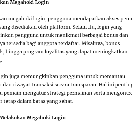
kan Megahoki Login
an megahoki login, pengguna mendapatkan akses pen
 yang disediakan oleh platform. Selain itu, login yang
nkan pengguna untuk menikmati berbagai bonus dan
a tersedia bagi anggota terdaftar. Misalnya, bonus
ck, hingga program loyalitas yang dapat meningkatkan
.
 login juga memungkinkan pengguna untuk memantau
n dan riwayat transaksi secara transparan. Hal ini pentin
 pemain mengatur strategi permainan serta mengontro
r tetap dalam batas yang sehat.
 Melakukan Megahoki Login