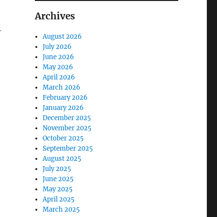
Archives
-
August 2026
July 2026
June 2026
May 2026
April 2026
March 2026
February 2026
January 2026
December 2025
November 2025
October 2025
September 2025
August 2025
July 2025
June 2025
May 2025
April 2025
March 2025