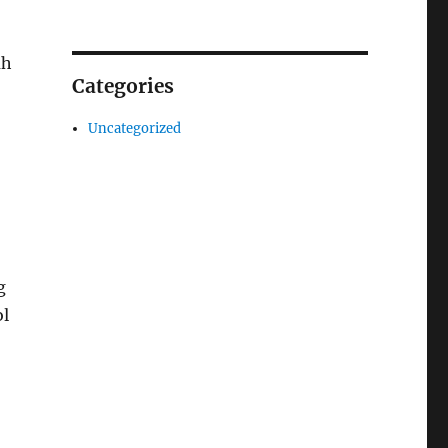
uh
Categories
Uncategorized
g
l