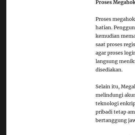
Proses Megahok
Proses megahok
hatian. Penggun
kemudian memas
saat proses regi
agar proses logi
langsung menikm
disediakan.
Selain itu, Meg
melindungi aku
teknologi enkri
pribadi tetap a
bertanggung ja