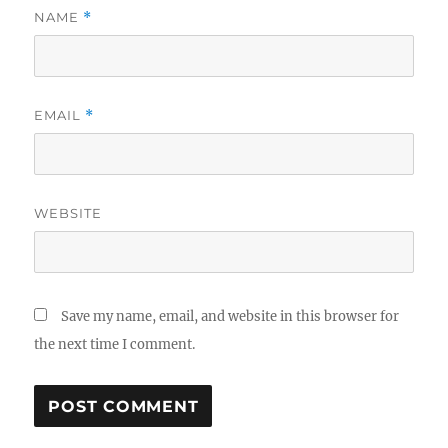
NAME
*
EMAIL
*
WEBSITE
Save my name, email, and website in this browser for
the next time I comment.