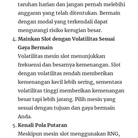
taruhan harian dan jangan pernah melebihi
anggaran yang telah ditentukan. Bermain
dengan modal yang terkendali dapat
mengurangi risiko kerugian besar.
Mainkan Slot dengan Volatilitas Sesuai
Gaya Bermain
Volatilitas mesin slot menunjukkan
frekuensi dan besarnya kemenangan. Slot
dengan volatilitas rendah memberikan
kemenangan kecil lebih sering, sementara
volatilitas tinggi memberikan kemenangan
besar tapi lebih jarang. Pilih mesin yang
sesuai dengan tujuan dan gaya bermain
Anda.
Kenali Pola Putaran
Meskipun mesin slot menggunakan RNG,