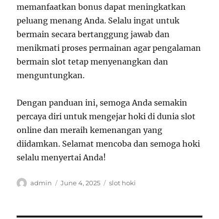
memanfaatkan bonus dapat meningkatkan
peluang menang Anda. Selalu ingat untuk
bermain secara bertanggung jawab dan
menikmati proses permainan agar pengalaman
bermain slot tetap menyenangkan dan
menguntungkan.
Dengan panduan ini, semoga Anda semakin
percaya diri untuk mengejar hoki di dunia slot
online dan meraih kemenangan yang
diidamkan. Selamat mencoba dan semoga hoki
selalu menyertai Anda!
Author
Posted
Tags
admin
June 4, 2025
slot hoki
on