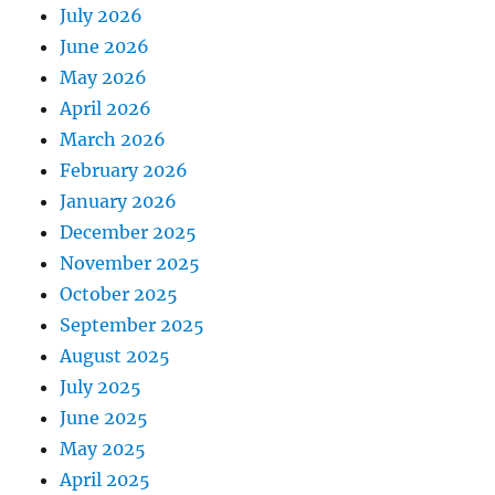
July 2026
June 2026
May 2026
April 2026
March 2026
February 2026
January 2026
December 2025
November 2025
October 2025
September 2025
August 2025
July 2025
June 2025
May 2025
April 2025