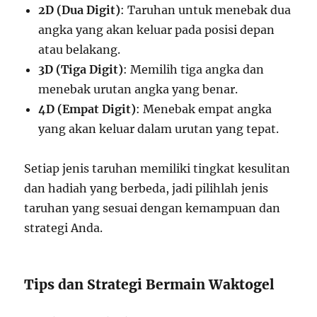
2D (Dua Digit)
: Taruhan untuk menebak dua
angka yang akan keluar pada posisi depan
atau belakang.
3D (Tiga Digit)
: Memilih tiga angka dan
menebak urutan angka yang benar.
4D (Empat Digit)
: Menebak empat angka
yang akan keluar dalam urutan yang tepat.
Setiap jenis taruhan memiliki tingkat kesulitan
dan hadiah yang berbeda, jadi pilihlah jenis
taruhan yang sesuai dengan kemampuan dan
strategi Anda.
Tips dan Strategi Bermain Waktogel