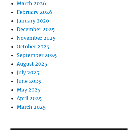
March 2026
February 2026
January 2026
December 2025
November 2025
October 2025
September 2025
August 2025
July 2025
June 2025
May 2025
April 2025
March 2025