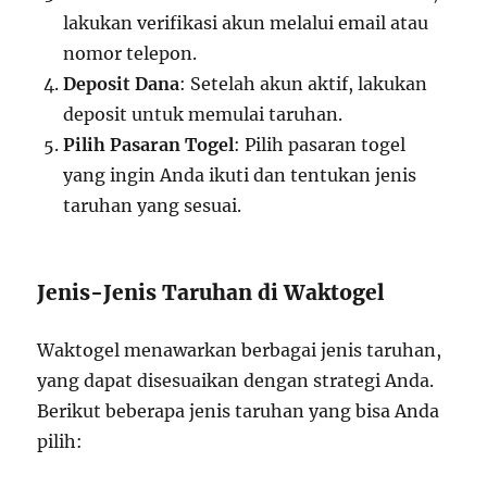
lakukan verifikasi akun melalui email atau
nomor telepon.
Deposit Dana
: Setelah akun aktif, lakukan
deposit untuk memulai taruhan.
Pilih Pasaran Togel
: Pilih pasaran togel
yang ingin Anda ikuti dan tentukan jenis
taruhan yang sesuai.
Jenis-Jenis Taruhan di Waktogel
Waktogel menawarkan berbagai jenis taruhan,
yang dapat disesuaikan dengan strategi Anda.
Berikut beberapa jenis taruhan yang bisa Anda
pilih: