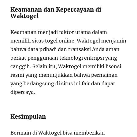
Keamanan dan Kepercayaan di
Waktogel
Keamanan menjadi faktor utama dalam
memilih situs togel online. Waktogel menjamin
bahwa data pribadi dan transaksi Anda aman
berkat penggunaan teknologi enkripsi yang
canggih. Selain itu, Waktogel memiliki lisensi
resmi yang menunjukkan bahwa permainan
yang berlangsung di situs ini fair dan dapat
dipercaya.
Kesimpulan
Bermain di Waktogel bisa memberikan