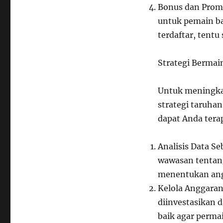
Bonus dan Promo
untuk pemain ba
terdaftar, tent
Strategi Bermai
Untuk meningk
strategi taruhan
dapat Anda tera
Analisis Data S
wawasan tentang
menentukan ang
Kelola Anggaran
diinvestasikan 
baik agar perm