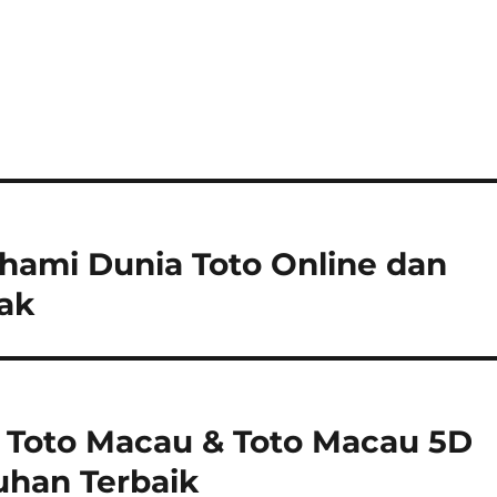
ami Dunia Toto Online dan
ak
 Toto Macau & Toto Macau 5D
han Terbaik