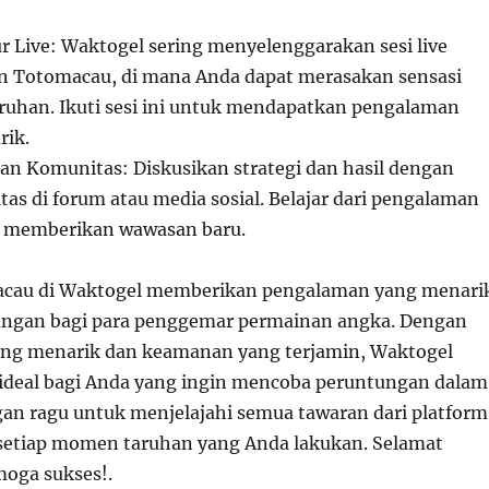
r Live: Waktogel sering menyelenggarakan sesi live
n Totomacau, di mana Anda dapat merasakan sensasi
aruhan. Ikuti sesi ini untuk mendapatkan pengalaman
rik.
n Komunitas: Diskusikan strategi dan hasil dengan
as di forum atau media sosial. Belajar dari pengalaman
t memberikan wawasan baru.
cau di Waktogel memberikan pengalaman yang menari
angan bagi para penggemar permainan angka. Dengan
yang menarik dan keamanan yang terjamin, Waktogel
 ideal bagi Anda yang ingin mencoba peruntungan dalam
ngan ragu untuk menjelajahi semua tawaran dari platform
 setiap momen taruhan yang Anda lakukan. Selamat
oga sukses!.