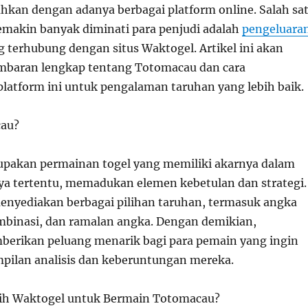
kan dengan adanya berbagai platform online. Salah sa
emakin banyak diminati para penjudi adalah
pengeluara
g terhubung dengan situs Waktogel. Artikel ini akan
baran lengkap tentang Totomacau dan cara
atform ini untuk pengalaman taruhan yang lebih baik.
cau?
pakan permainan togel yang memiliki akarnya dalam
aya tertentu, memadukan elemen kebetulan dan strategi.
enyediakan berbagai pilihan taruhan, termasuk angka
ombinasi, dan ramalan angka. Dengan demikian,
erikan peluang menarik bagi para pemain yang ingin
pilan analisis dan keberuntungan mereka.
h Waktogel untuk Bermain Totomacau?