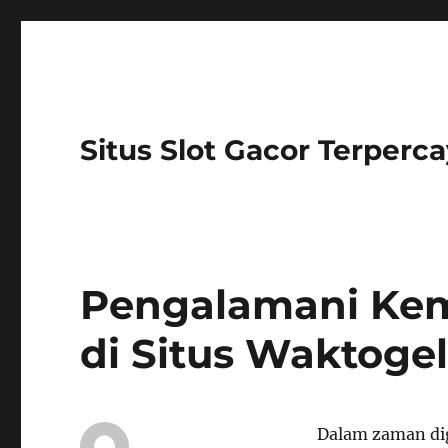
Situs Slot Gacor Terperc
Pengalamani Kem
di Situs Waktoge
Dalam zaman dig