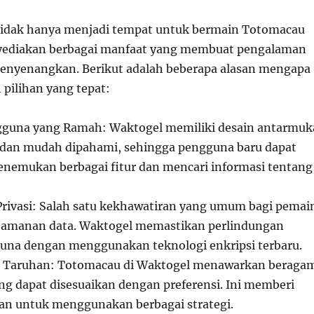
tidak hanya menjadi tempat untuk bermain Totomacau
nyediakan berbagai manfaat yang membuat pengalaman
enyenangkan. Berikut adalah beberapa alasan mengapa
 pilihan yang tepat:
guna yang Ramah: Waktogel memiliki desain antarmuk
 dan mudah dipahami, sehingga pengguna baru dapat
nemukan berbagai fitur dan mencari informasi tentang
ivasi: Salah satu kekhawatiran yang umum bagi pemai
keamanan data. Waktogel memastikan perlindungan
una dengan menggunakan teknologi enkripsi terbaru.
n Taruhan: Totomacau di Waktogel menawarkan beraga
ang dapat disesuaikan dengan preferensi. Ini memberi
an untuk menggunakan berbagai strategi.