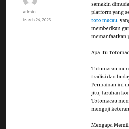
semakin dimudah
Author
admin
platform yang s
Posted
March 24, 2025
toto macau
, yan
on
memberikan gam
memanfaatkan pl
Apa Itu Totoma
Totomacau meru
tradisi dan bud
Permainan ini m
jitu, taruhan k
Totomacau memb
menguji keteram
Mengapa Memili