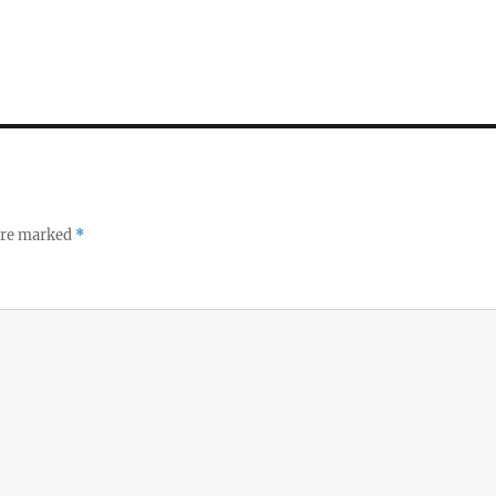
 are marked
*