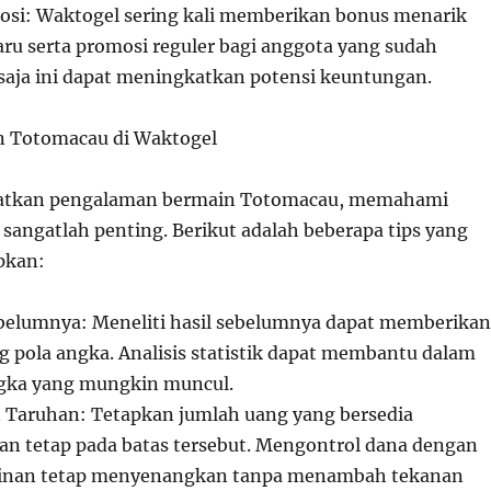
si: Waktogel sering kali memberikan bonus menarik
ru serta promosi reguler bagi anggota yang sudah
u saja ini dapat meningkatkan potensi keuntungan.
n Totomacau di Waktogel
atkan pengalaman bermain Totomacau, memahami
 sangatlah penting. Berikut adalah beberapa tips yang
pkan:
ebelumnya: Meneliti hasil sebelumnya dapat memberikan
 pola angka. Analisis statistik dapat membantu dalam
ka yang mungkin muncul.
 Taruhan: Tetapkan jumlah uang yang bersedia
dan tetap pada batas tersebut. Mengontrol dana dengan
ainan tetap menyenangkan tanpa menambah tekanan