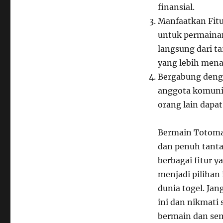
finansial.
Manfaatkan Fitu
untuk permaina
langsung dari t
yang lebih mena
Bergabung denga
anggota komunit
orang lain dapa
Bermain Totoma
dan penuh tant
berbagai fitur 
menjadi pilihan
dunia togel. Ja
ini dan nikmati
bermain dan sem