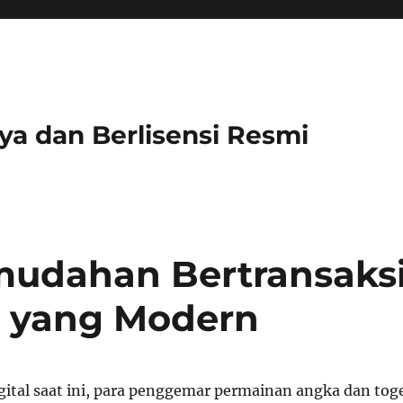
aya dan Berlisensi Resmi
udahan Bertransaks
l yang Modern
ital saat ini, para penggemar permainan angka dan tog