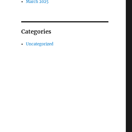
March 2025
Categories
Uncategorized