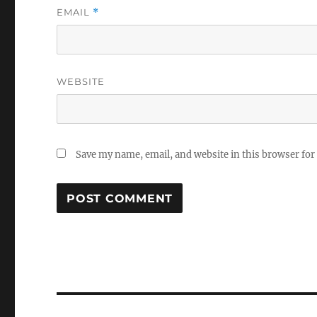
EMAIL
*
WEBSITE
Save my name, email, and website in this browser for
Post