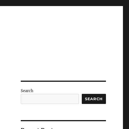
Search
SEARCH