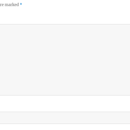
 are marked
*