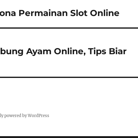
sona Permainan Slot Online
bung Ayam Online, Tips Biar
ly powered by WordPress