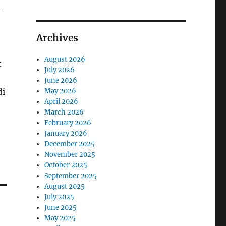
i
Archives
August 2026
t
July 2026
June 2026
di
May 2026
April 2026
March 2026
February 2026
January 2026
December 2025
November 2025
October 2025
September 2025
August 2025
July 2025
June 2025
May 2025