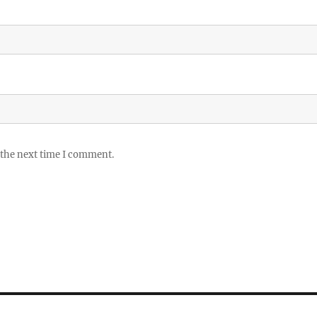
 the next time I comment.