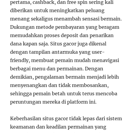
pertama, cashback, dan free spin sering kali
diberikan untuk meningkatkan peluang
menang sekaligus menambah sensasi bermain.
Dukungan metode pembayaran yang beragam
memudahkan proses deposit dan penarikan
dana kapan saja. Situs gacor juga dikenal
dengan tampilan antarmuka yang user-
friendly, membuat pemain mudah menavigasi
berbagai menu dan permainan. Dengan
demikian, pengalaman bermain menjadi lebih
menyenangkan dan tidak membosankan,
sehingga pemain betah untuk terus mencoba
peruntungan mereka di platform ini.
Keberhasilan situs gacor tidak lepas dari sistem
keamanan dan keadilan permainan yang