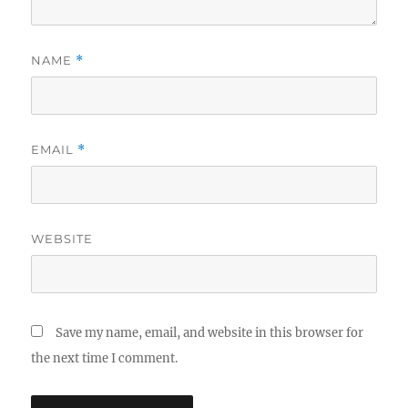
NAME
*
EMAIL
*
WEBSITE
Save my name, email, and website in this browser for
the next time I comment.