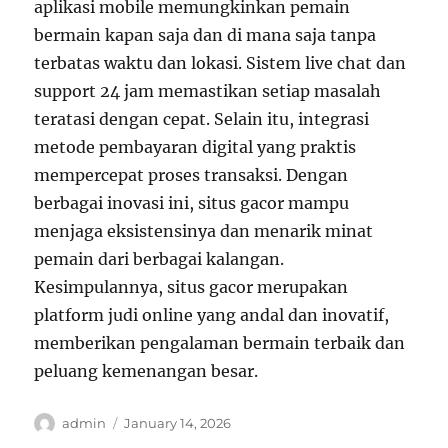
aplikasi mobile memungkinkan pemain
bermain kapan saja dan di mana saja tanpa
terbatas waktu dan lokasi. Sistem live chat dan
support 24 jam memastikan setiap masalah
teratasi dengan cepat. Selain itu, integrasi
metode pembayaran digital yang praktis
mempercepat proses transaksi. Dengan
berbagai inovasi ini, situs gacor mampu
menjaga eksistensinya dan menarik minat
pemain dari berbagai kalangan.
Kesimpulannya, situs gacor merupakan
platform judi online yang andal dan inovatif,
memberikan pengalaman bermain terbaik dan
peluang kemenangan besar.
Author
Posted
admin
January 14, 2026
on