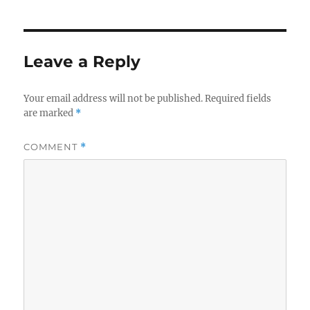
Leave a Reply
Your email address will not be published.
Required fields
are marked
*
COMMENT
*