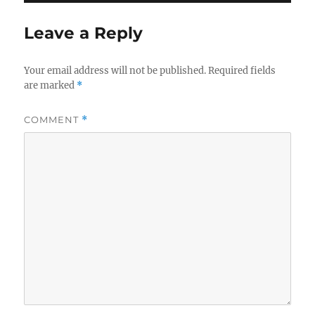
Leave a Reply
Your email address will not be published.
Required fields
are marked
*
COMMENT
*