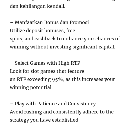
dan kehilangan kendali.
– Manfaatkan Bonus dan Promosi
Utilize deposit bonuses, free
spins, and cashback to enhance your chances of
winning without investing significant capital.
– Select Games with High RTP
Look for slot games that feature
an RTP exceeding 95%, as this increases your
winning potential.
– Play with Patience and Consistency
Avoid rushing and consistently adhere to the
strategy you have established.