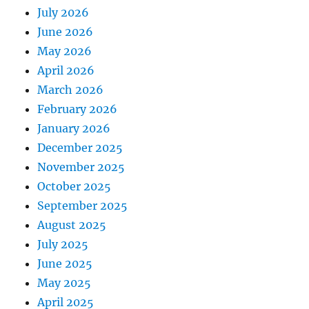
July 2026
June 2026
May 2026
April 2026
March 2026
February 2026
January 2026
December 2025
November 2025
October 2025
September 2025
August 2025
July 2025
June 2025
May 2025
April 2025