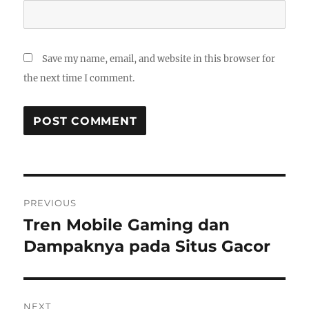
Save my name, email, and website in this browser for
the next time I comment.
Post
PREVIOUS
navigation
Tren Mobile Gaming dan
Previous
post:
Dampaknya pada Situs Gacor
NEXT