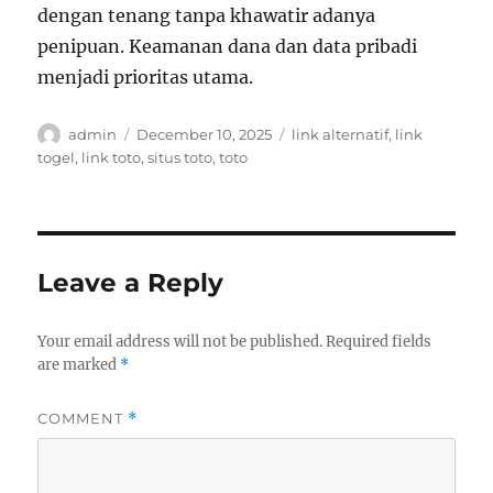
dengan tenang tanpa khawatir adanya
penipuan. Keamanan dana dan data pribadi
menjadi prioritas utama.
Author
Posted
Tags
admin
December 10, 2025
link alternatif
,
link
on
togel
,
link toto
,
situs toto
,
toto
Leave a Reply
Your email address will not be published.
Required fields
are marked
*
COMMENT
*