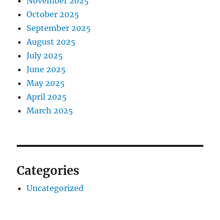
November 2025
October 2025
September 2025
August 2025
July 2025
June 2025
May 2025
April 2025
March 2025
Categories
Uncategorized