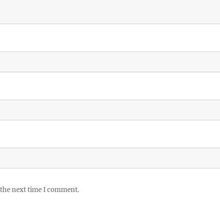
 the next time I comment.