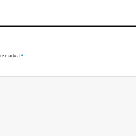
 are marked
*