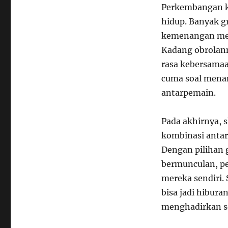
Perkembangan ko
hidup. Banyak gr
kemenangan men
Kadang obrolann
rasa kebersamaa
cuma soal menang
antarpemain.
Pada akhirnya, 
kombinasi antar
Dengan pilihan 
bermunculan, p
mereka sendiri. 
bisa jadi hiburan
menghadirkan se