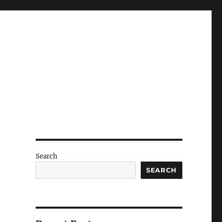
Search
SEARCH