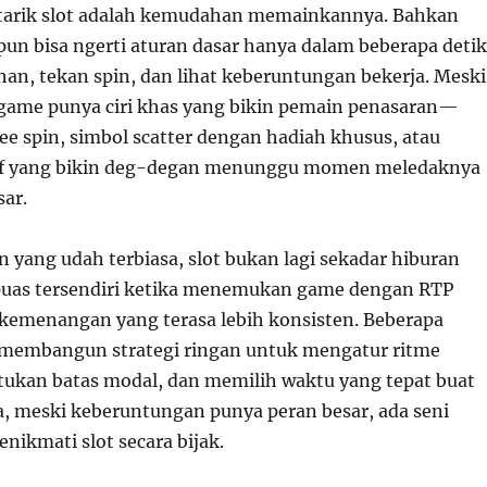
 tarik slot adalah kemudahan memainkannya. Bahkan
un bisa ngerti aturan dasar hanya dalam beberapa detik
han, tekan spin, dan lihat keberuntungan bekerja. Meski
 game punya ciri khas yang bikin pemain penasaran—
free spin, simbol scatter dengan hadiah khusus, atau
sif yang bikin deg-degan menunggu momen meledaknya
ar.
 yang udah terbiasa, slot bukan lagi sekadar hiburan
 puas tersendiri ketika menemukan game dengan RTP
a kemenangan yang terasa lebih konsisten. Beberapa
membangun strategi ringan untuk mengatur ritme
ukan batas modal, dan memilih waktu yang tepat buat
ya, meski keberuntungan punya peran besar, ada seni
nikmati slot secara bijak.