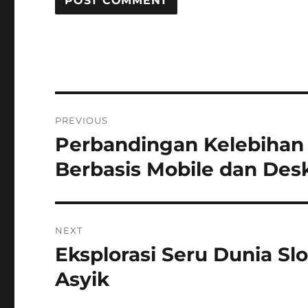
Post
PREVIOUS
navigation
Perbandingan Kelebihan
Previous
post:
Berbasis Mobile dan Des
NEXT
Eksplorasi Seru Dunia Sl
Next
post:
Asyik