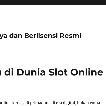
aya dan Berlisensi Resmi
 di Dunia Slot Online
nline terus jadi primadona di era digital, bukan cuma