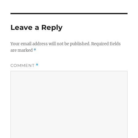
Leave a Reply
Your email address will not be published.
Required fields
are marked
*
COMMENT
*