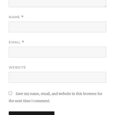
NAME
*
EMAIL
*
WEBSITE
Save my name, email, and website in this browser for
the next time I comment.