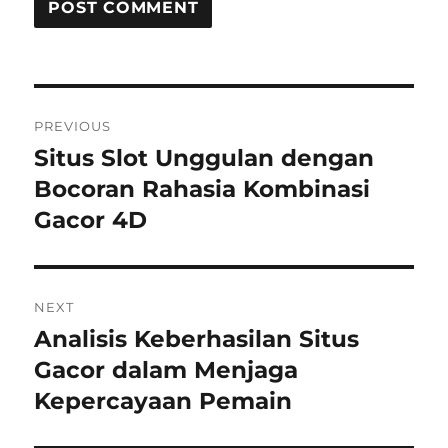
Post
PREVIOUS
navigation
Situs Slot Unggulan dengan
Previous
post:
Bocoran Rahasia Kombinasi
Gacor 4D
NEXT
Analisis Keberhasilan Situs
Next
post:
Gacor dalam Menjaga
Kepercayaan Pemain