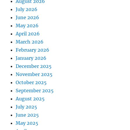
August 2026
July 2026
June 2026
May 2026
April 2026
March 2026
February 2026
January 2026
December 2025
November 2025
October 2025
September 2025
August 2025
July 2025
June 2025
May 2025