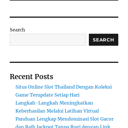
Search
SEARCH
Recent Posts
Situs Online Slot Thailand Dengan Koleksi
Game Terupdate Setiap Hari
Langkah-Langkah Meningkatkan
Keberhasilan Melalui Latihan Virtual
Panduan Lengkap Mendominasi Slot Gacor
dan Raih Jackpot Tanpa Rugi dengan Link