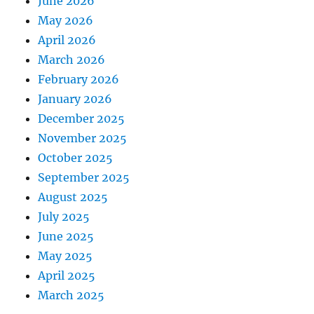
June 2026
May 2026
April 2026
March 2026
February 2026
January 2026
December 2025
November 2025
October 2025
September 2025
August 2025
July 2025
June 2025
May 2025
April 2025
March 2025