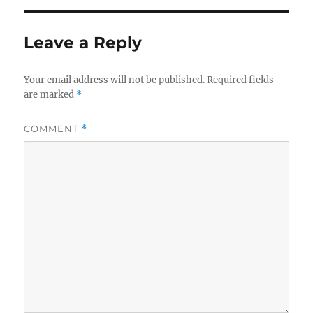
Leave a Reply
Your email address will not be published.
Required fields
are marked
*
COMMENT
*