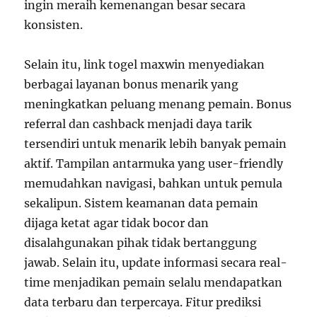
ingin meraih kemenangan besar secara
konsisten.
Selain itu, link togel maxwin menyediakan
berbagai layanan bonus menarik yang
meningkatkan peluang menang pemain. Bonus
referral dan cashback menjadi daya tarik
tersendiri untuk menarik lebih banyak pemain
aktif. Tampilan antarmuka yang user-friendly
memudahkan navigasi, bahkan untuk pemula
sekalipun. Sistem keamanan data pemain
dijaga ketat agar tidak bocor dan
disalahgunakan pihak tidak bertanggung
jawab. Selain itu, update informasi secara real-
time menjadikan pemain selalu mendapatkan
data terbaru dan terpercaya. Fitur prediksi