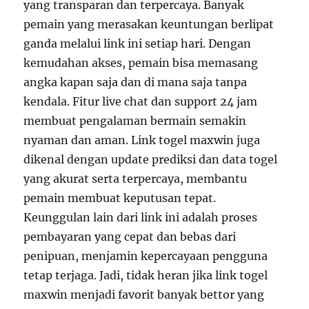
yang transparan dan terpercaya. Banyak
pemain yang merasakan keuntungan berlipat
ganda melalui link ini setiap hari. Dengan
kemudahan akses, pemain bisa memasang
angka kapan saja dan di mana saja tanpa
kendala. Fitur live chat dan support 24 jam
membuat pengalaman bermain semakin
nyaman dan aman. Link togel maxwin juga
dikenal dengan update prediksi dan data togel
yang akurat serta terpercaya, membantu
pemain membuat keputusan tepat.
Keunggulan lain dari link ini adalah proses
pembayaran yang cepat dan bebas dari
penipuan, menjamin kepercayaan pengguna
tetap terjaga. Jadi, tidak heran jika link togel
maxwin menjadi favorit banyak bettor yang