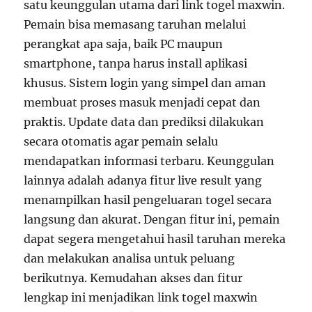
satu keunggulan utama dari link togel maxwin.
Pemain bisa memasang taruhan melalui
perangkat apa saja, baik PC maupun
smartphone, tanpa harus install aplikasi
khusus. Sistem login yang simpel dan aman
membuat proses masuk menjadi cepat dan
praktis. Update data dan prediksi dilakukan
secara otomatis agar pemain selalu
mendapatkan informasi terbaru. Keunggulan
lainnya adalah adanya fitur live result yang
menampilkan hasil pengeluaran togel secara
langsung dan akurat. Dengan fitur ini, pemain
dapat segera mengetahui hasil taruhan mereka
dan melakukan analisa untuk peluang
berikutnya. Kemudahan akses dan fitur
lengkap ini menjadikan link togel maxwin