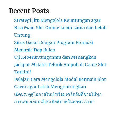
Recent Posts
Strategi Jitu Mengelola Keuntungan agar
Bisa Main Slot Online Lebih Lama dan Lebih
Untung
Situs Gacor Dengan Program Promosi
Menarik Tiap Bulan
Uji Keberuntunganmu dan Menangkan
Jackpot Melalui Teknik Ampuh di Game Slot
Terkini!
Pelajari Cara Mengelola Modal Bermain Slot
Gacor agar Lebih Menguntungkan
เปิดประตูสู่โอกาสใหม่ พร้อมเคล็ดลับที่ช่วยให้ทุก
การเล่น สล็อต มีประสิทธิภาพในทุกช่วงเวลา