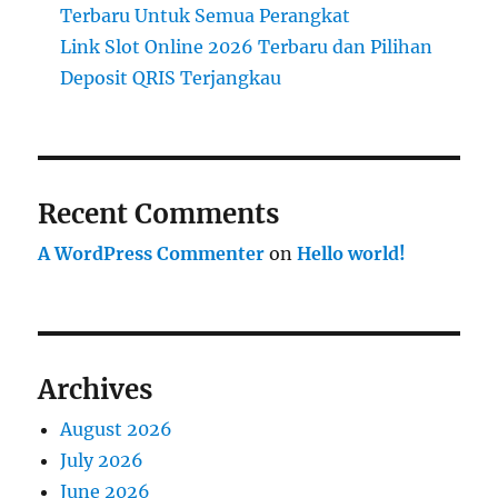
Terbaru Untuk Semua Perangkat
Link Slot Online 2026 Terbaru dan Pilihan
Deposit QRIS Terjangkau
Recent Comments
A WordPress Commenter
on
Hello world!
Archives
August 2026
July 2026
June 2026