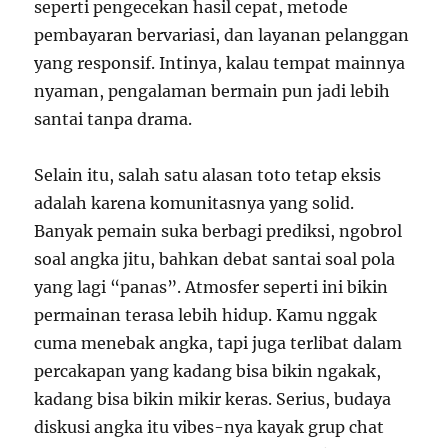
seperti pengecekan hasil cepat, metode
pembayaran bervariasi, dan layanan pelanggan
yang responsif. Intinya, kalau tempat mainnya
nyaman, pengalaman bermain pun jadi lebih
santai tanpa drama.
Selain itu, salah satu alasan toto tetap eksis
adalah karena komunitasnya yang solid.
Banyak pemain suka berbagi prediksi, ngobrol
soal angka jitu, bahkan debat santai soal pola
yang lagi “panas”. Atmosfer seperti ini bikin
permainan terasa lebih hidup. Kamu nggak
cuma menebak angka, tapi juga terlibat dalam
percakapan yang kadang bisa bikin ngakak,
kadang bisa bikin mikir keras. Serius, budaya
diskusi angka itu vibes-nya kayak grup chat