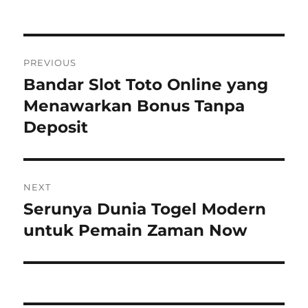
Post
PREVIOUS
navigation
Bandar Slot Toto Online yang
Previous
post:
Menawarkan Bonus Tanpa
Deposit
NEXT
Serunya Dunia Togel Modern
Next
post:
untuk Pemain Zaman Now