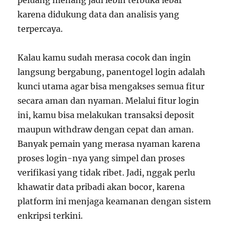
peluang menang jadi lebih terbuka lebar
karena didukung data dan analisis yang
terpercaya.
Kalau kamu sudah merasa cocok dan ingin
langsung bergabung, panentogel login adalah
kunci utama agar bisa mengakses semua fitur
secara aman dan nyaman. Melalui fitur login
ini, kamu bisa melakukan transaksi deposit
maupun withdraw dengan cepat dan aman.
Banyak pemain yang merasa nyaman karena
proses login-nya yang simpel dan proses
verifikasi yang tidak ribet. Jadi, nggak perlu
khawatir data pribadi akan bocor, karena
platform ini menjaga keamanan dengan sistem
enkripsi terkini.