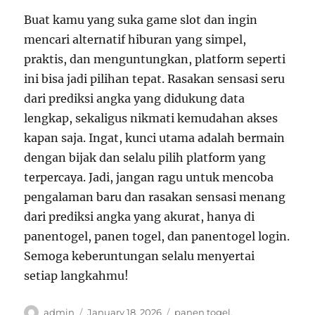
Buat kamu yang suka game slot dan ingin
mencari alternatif hiburan yang simpel,
praktis, dan menguntungkan, platform seperti
ini bisa jadi pilihan tepat. Rasakan sensasi seru
dari prediksi angka yang didukung data
lengkap, sekaligus nikmati kemudahan akses
kapan saja. Ingat, kunci utama adalah bermain
dengan bijak dan selalu pilih platform yang
terpercaya. Jadi, jangan ragu untuk mencoba
pengalaman baru dan rasakan sensasi menang
dari prediksi angka yang akurat, hanya di
panentogel, panen togel, dan panentogel login.
Semoga keberuntungan selalu menyertai
setiap langkahmu!
Author
Posted
Tags
admin
January 18, 2026
panen togel
,