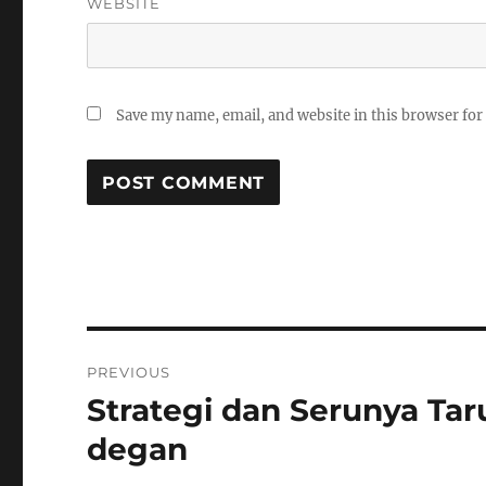
WEBSITE
Save my name, email, and website in this browser for
Post
PREVIOUS
navigation
Strategi dan Serunya Tar
Previous
post:
degan