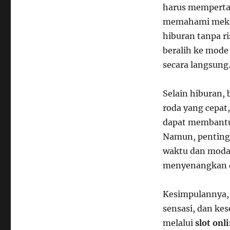
harus mempertar
memahami mekan
hiburan tanpa ri
beralih ke mod
secara langsung
Selain hiburan, 
roda yang cepat
dapat membantu 
Namun, penting 
waktu dan modal
menyenangkan d
Kesimpulannya,
sensasi, dan k
melalui
slot onl