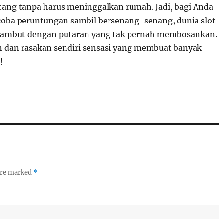
ang tanpa harus meninggalkan rumah. Jadi, bagi Anda
oba peruntungan sambil bersenang-senang, dunia slot
nyambut dengan putaran yang tak pernah membosankan.
 dan rasakan sendiri sensasi yang membuat banyak
!
 are marked
*