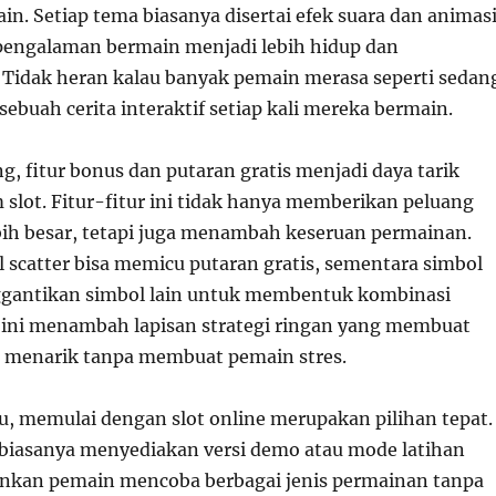
n. Setiap tema biasanya disertai efek suara dan animas
engalaman bermain menjadi lebih hidup dan
idak heran kalau banyak pemain merasa seperti sedan
sebuah cerita interaktif setiap kali mereka bermain.
g, fitur bonus dan putaran gratis menjadi daya tarik
slot. Fitur-fitur ini tidak hanya memberikan peluang
h besar, tetapi juga menambah keseruan permainan.
l scatter bisa memicu putaran gratis, sementara simbol
ggantikan simbol lain untuk membentuk kombinasi
ini menambah lapisan strategi ringan yang membuat
 menarik tanpa membuat pemain stres.
u, memulai dengan slot online merupakan pilihan tepat.
l biasanya menyediakan versi demo atau mode latihan
kan pemain mencoba berbagai jenis permainan tanpa