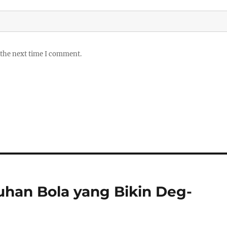
 the next time I comment.
uhan Bola yang Bikin Deg-