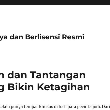
aya dan Berlisensi Resmi
n dan Tantangan
g Bikin Ketagihan
elalu punya tempat khusus di hati para pecinta judi. Dari