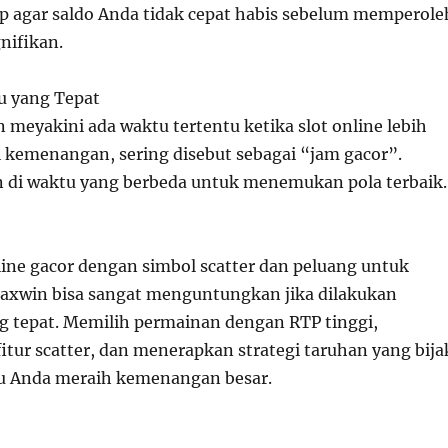
p agar saldo Anda tidak cepat habis sebelum memperole
nifikan.
u yang Tepat
 meyakini ada waktu tertentu ketika slot online lebih
emenangan, sering disebut sebagai “jam gacor”.
 di waktu yang berbeda untuk menemukan pola terbaik.
line gacor dengan simbol scatter dan peluang untuk
xwin bisa sangat menguntungkan jika dilakukan
g tepat. Memilih permainan dengan RTP tinggi,
tur scatter, dan menerapkan strategi taruhan yang bija
 Anda meraih kemenangan besar.