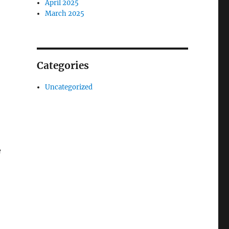
April 2025
March 2025
Categories
Uncategorized
e