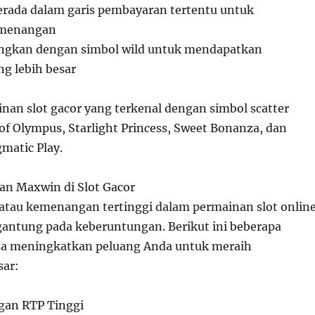
erada dalam garis pembayaran tertentu untuk
menangan
ngkan dengan simbol wild untuk mendapatkan
g lebih besar
nan slot gacor yang terkenal dengan simbol scatter
of Olympus, Starlight Princess, Sweet Bonanza, dan
gmatic Play.
n Maxwin di Slot Gacor
tau kemenangan tertinggi dalam permainan slot onlin
gantung pada keberuntungan. Berikut ini beberapa
isa meningkatkan peluang Anda untuk meraih
ar:
ngan RTP Tinggi