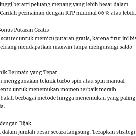
tinggi berarti peluang menang yang lebih besar dalam
 Carilah permainan dengan RTP minimal 96% atau lebih.
onus Putaran Gratis
catter untuk memicu putaran gratis, karena fitur ini bi
eluang mendapatkan maxwin tanpa mengurangi saldo
ik Bermain yang Tepat
 menggunakan teknik turbo spin atau spin manual
rtentu untuk menemukan momen terbaik meraih
balah berbagai metode hingga menemukan yang paling
a.
dengan Bijak
h dalam jumlah besar secara langsung. Terapkan strategi