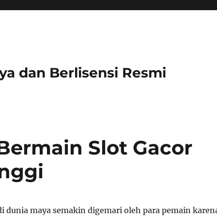
aya dan Berlisensi Resmi
Bermain Slot Gacor
nggi
i dunia maya semakin digemari oleh para pemain karen