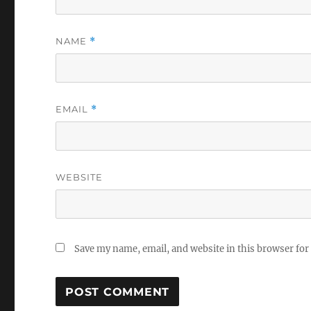
NAME
*
EMAIL
*
WEBSITE
Save my name, email, and website in this browser for