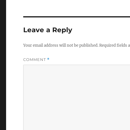
Leave a Reply
Your email address will not be published.
Required fields
COMMENT
*