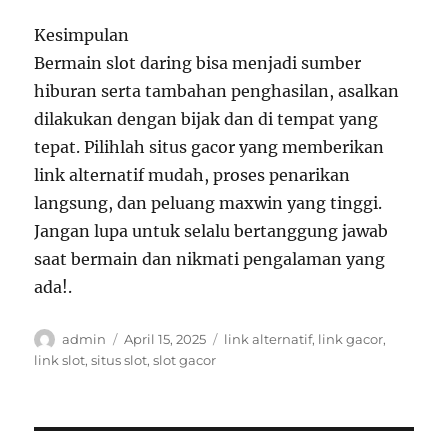
Kesimpulan
Bermain slot daring bisa menjadi sumber
hiburan serta tambahan penghasilan, asalkan
dilakukan dengan bijak dan di tempat yang
tepat. Pilihlah situs gacor yang memberikan
link alternatif mudah, proses penarikan
langsung, dan peluang maxwin yang tinggi.
Jangan lupa untuk selalu bertanggung jawab
saat bermain dan nikmati pengalaman yang
ada!.
Author
Posted
Tags
admin
April 15, 2025
link alternatif
,
link gacor
,
on
link slot
,
situs slot
,
slot gacor