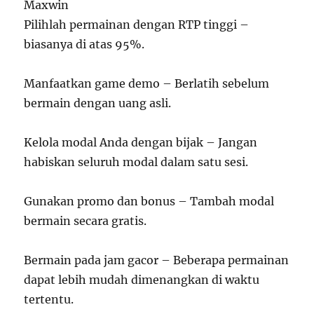
Maxwin
Pilihlah permainan dengan RTP tinggi –
biasanya di atas 95%.
Manfaatkan game demo – Berlatih sebelum
bermain dengan uang asli.
Kelola modal Anda dengan bijak – Jangan
habiskan seluruh modal dalam satu sesi.
Gunakan promo dan bonus – Tambah modal
bermain secara gratis.
Bermain pada jam gacor – Beberapa permainan
dapat lebih mudah dimenangkan di waktu
tertentu.