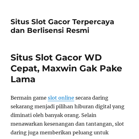
Situs Slot Gacor Terpercaya
dan Berlisensi Resmi
Situs Slot Gacor WD
Cepat, Maxwin Gak Pake
Lama
Bermain game
slot online
secara daring
sekarang menjadi pilihan hiburan digital yang
diminati oleh banyak orang. Selain
menawarkan kesenangan dan tantangan, slot
daring juga memberikan peluang untuk