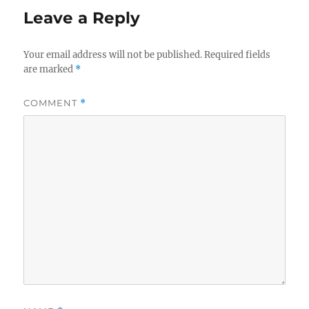
Leave a Reply
Your email address will not be published.
Required fields
are marked
*
COMMENT
*