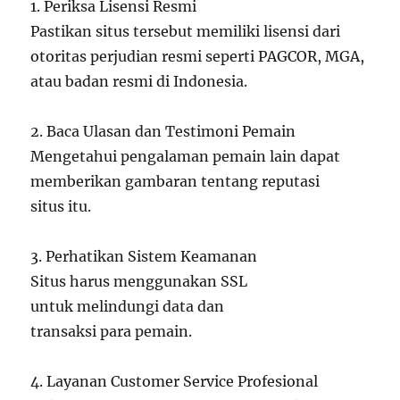
1. Periksa Lisensi Resmi
Pastikan situs tersebut memiliki lisensi dari
otoritas perjudian resmi seperti PAGCOR, MGA,
atau badan resmi di Indonesia.
2. Baca Ulasan dan Testimoni Pemain
Mengetahui pengalaman pemain lain dapat
memberikan gambaran tentang reputasi
situs itu.
3. Perhatikan Sistem Keamanan
Situs harus menggunakan SSL
untuk melindungi data dan
transaksi para pemain.
4. Layanan Customer Service Profesional