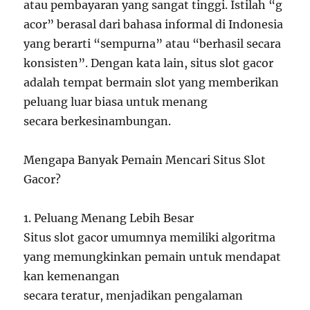
atau pembayaran yang sangat tinggi. Istilah “g
acor” berasal dari bahasa informal di Indonesia
yang berarti “sempurna” atau “berhasil secara
konsisten”. Dengan kata lain, situs slot gacor
adalah tempat bermain slot yang memberikan
peluang luar biasa untuk menang
secara berkesinambungan.
Mengapa Banyak Pemain Mencari Situs Slot
Gacor?
1. Peluang Menang Lebih Besar
Situs slot gacor umumnya memiliki algoritma
yang memungkinkan pemain untuk mendapat
kan kemenangan
secara teratur, menjadikan pengalaman