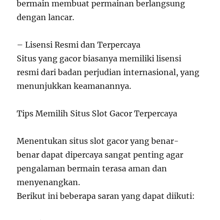
bermain membuat permainan berlangsung
dengan lancar.
– Lisensi Resmi dan Terpercaya
Situs yang gacor biasanya memiliki lisensi
resmi dari badan perjudian internasional, yang
menunjukkan keamanannya.
Tips Memilih Situs Slot Gacor Terpercaya
Menentukan situs slot gacor yang benar-
benar dapat dipercaya sangat penting agar
pengalaman bermain terasa aman dan
menyenangkan.
Berikut ini beberapa saran yang dapat diikuti: