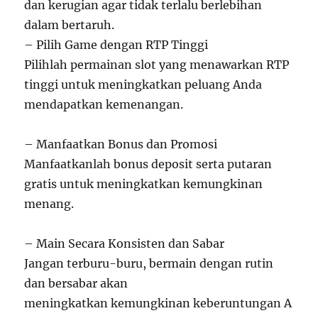
dan kerugian agar tidak terlalu berlebihan
dalam bertaruh.
– Pilih Game dengan RTP Tinggi
Pilihlah permainan slot yang menawarkan RTP
tinggi untuk meningkatkan peluang Anda
mendapatkan kemenangan.
– Manfaatkan Bonus dan Promosi
Manfaatkanlah bonus deposit serta putaran
gratis untuk meningkatkan kemungkinan
menang.
– Main Secara Konsisten dan Sabar
Jangan terburu-buru, bermain dengan rutin
dan bersabar akan
meningkatkan kemungkinan keberuntungan A