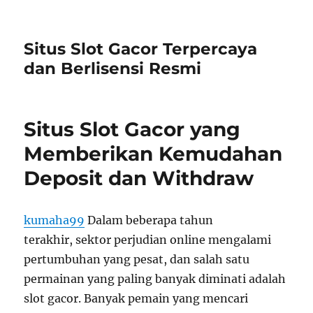
Situs Slot Gacor Terpercaya
dan Berlisensi Resmi
Situs Slot Gacor yang
Memberikan Kemudahan
Deposit dan Withdraw
kumaha99
Dalam beberapa tahun
terakhir, sektor perjudian online mengalami
pertumbuhan yang pesat, dan salah satu
permainan yang paling banyak diminati adalah
slot gacor. Banyak pemain yang mencari