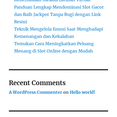
Panduan Lengkap Mendominasi Slot Gacor
dan Raih Jackpot Tanpa Rugi dengan Link
Resmi
Teknik Mengelola Emosi Saat Menghadapi
Kemenangan dan Kekalahan
Temukan Cara Meningkatkan Peluang
Menang di Slot Online dengan Mudah
Recent Comments
A WordPress Commenter
on
Hello world!