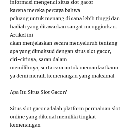
informasi mengenai situs slot gacor
karena mereka percaya bahwa
peluang untuk menang di sana lebih tinggi dan
hadiah yang ditawarkan sangat menggiurkan.
Artikel ini
akan menjelaskan secara menyeluruh tentang
apa yang dimaksud dengan situs slot gacor,
ciri-cirinya, saran dalam
memilihnya, serta cara untuk memanfaatkann
ya demi meraih kemenangan yang maksimal.
Apa Itu Situs Slot Gacor?
Situs slot gacor adalah platform permainan slot
online yang dikenal memiliki tingkat
kemenangan