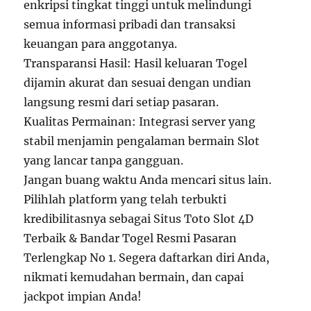
enkripsi tingkat tinggi untuk melindungi
semua informasi pribadi dan transaksi
keuangan para anggotanya.
Transparansi Hasil: Hasil keluaran Togel
dijamin akurat dan sesuai dengan undian
langsung resmi dari setiap pasaran.
Kualitas Permainan: Integrasi server yang
stabil menjamin pengalaman bermain Slot
yang lancar tanpa gangguan.
Jangan buang waktu Anda mencari situs lain.
Pilihlah platform yang telah terbukti
kredibilitasnya sebagai Situs Toto Slot 4D
Terbaik & Bandar Togel Resmi Pasaran
Terlengkap No 1. Segera daftarkan diri Anda,
nikmati kemudahan bermain, dan capai
jackpot impian Anda!