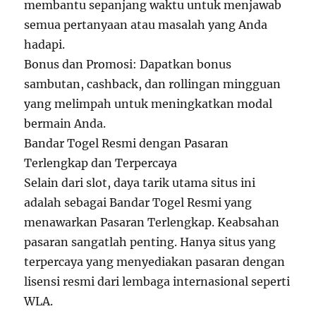
membantu sepanjang waktu untuk menjawab
semua pertanyaan atau masalah yang Anda
hadapi.
Bonus dan Promosi: Dapatkan bonus
sambutan, cashback, dan rollingan mingguan
yang melimpah untuk meningkatkan modal
bermain Anda.
Bandar Togel Resmi dengan Pasaran
Terlengkap dan Terpercaya
Selain dari slot, daya tarik utama situs ini
adalah sebagai Bandar Togel Resmi yang
menawarkan Pasaran Terlengkap. Keabsahan
pasaran sangatlah penting. Hanya situs yang
terpercaya yang menyediakan pasaran dengan
lisensi resmi dari lembaga internasional seperti
WLA.