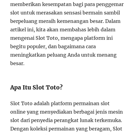
memberikan kesempatan bagi para penggemar
slot untuk merasakan sensasi bermain sambil
berpeluang meraih kemenangan besar. Dalam
artikel ini, kita akan membahas lebih dalam
mengenai Slot Toto, mengapa platform ini
begitu populer, dan bagaimana cara
meningkatkan peluang Anda untuk menang
besar.
Apa Itu Slot Toto?
Slot Toto adalah platform permainan slot
online yang menyediakan berbagai jenis mesin
slot dari penyedia perangkat lunak terkemuka.
Dengan koleksi permainan yang beragam, Slot