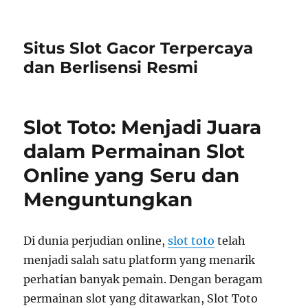
Situs Slot Gacor Terpercaya
dan Berlisensi Resmi
Slot Toto: Menjadi Juara
dalam Permainan Slot
Online yang Seru dan
Menguntungkan
Di dunia perjudian online,
slot toto
telah
menjadi salah satu platform yang menarik
perhatian banyak pemain. Dengan beragam
permainan slot yang ditawarkan, Slot Toto