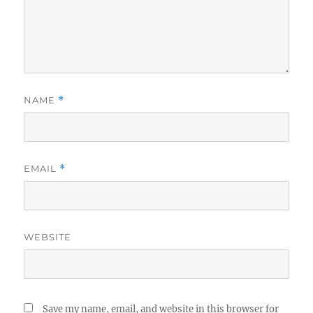
NAME
*
EMAIL
*
WEBSITE
Save my name, email, and website in this browser for