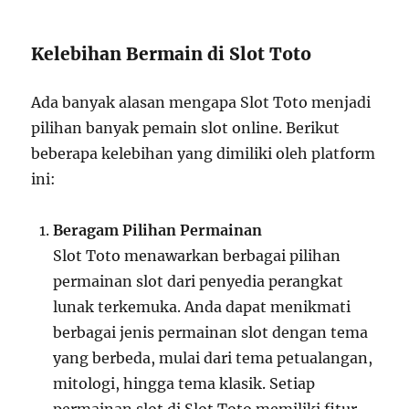
Kelebihan Bermain di Slot Toto
Ada banyak alasan mengapa Slot Toto menjadi
pilihan banyak pemain slot online. Berikut
beberapa kelebihan yang dimiliki oleh platform
ini:
Beragam Pilihan Permainan
Slot Toto menawarkan berbagai pilihan
permainan slot dari penyedia perangkat
lunak terkemuka. Anda dapat menikmati
berbagai jenis permainan slot dengan tema
yang berbeda, mulai dari tema petualangan,
mitologi, hingga tema klasik. Setiap