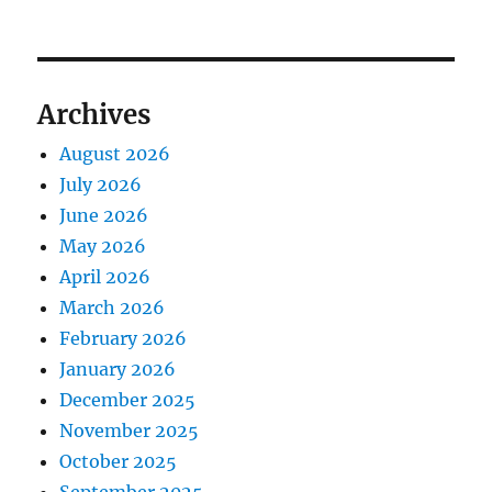
Archives
August 2026
July 2026
June 2026
May 2026
April 2026
March 2026
February 2026
January 2026
December 2025
November 2025
October 2025