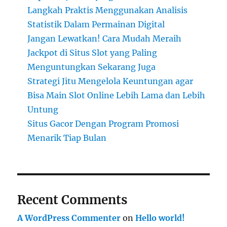
Langkah Praktis Menggunakan Analisis
Statistik Dalam Permainan Digital
Jangan Lewatkan! Cara Mudah Meraih
Jackpot di Situs Slot yang Paling
Menguntungkan Sekarang Juga
Strategi Jitu Mengelola Keuntungan agar
Bisa Main Slot Online Lebih Lama dan Lebih
Untung
Situs Gacor Dengan Program Promosi
Menarik Tiap Bulan
Recent Comments
A WordPress Commenter
on
Hello world!