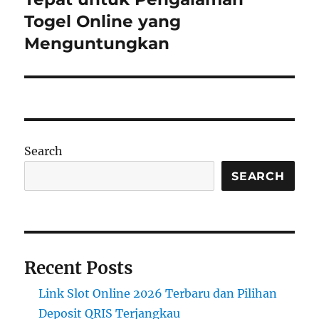
Togel Online yang
Menguntungkan
Search
SEARCH
Recent Posts
Link Slot Online 2026 Terbaru dan Pilihan
Deposit QRIS Terjangkau