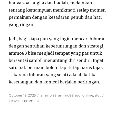
hanya soal angka dan hadiah, melainkan
tentang kemampuan menikmati setiap momen
permainan dengan kesadaran penuh dan hati
yang ringan.
Jadi, bagi siapa pun yang ingin mencari hiburan
dengan sentuhan keberuntungan dan strategi,
ammo88 bisa menjadi tempat yang pas untuk
bersantai sambil menantang diri sendiri. Ingat
satu hal: bermain boleh, tapi tetap harus bijak
—karena hiburan yang sejati adalah ketika
kesenangan dan kontrol berjalan beriringan.
Posted
Tags
October 18, 2025
ammo 88
,
ammo88
,
judi online
,
slot
on
on
Leave a comment
Strategi
Santai