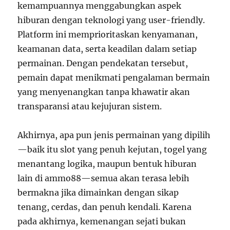
kemampuannya menggabungkan aspek
hiburan dengan teknologi yang user-friendly.
Platform ini memprioritaskan kenyamanan,
keamanan data, serta keadilan dalam setiap
permainan. Dengan pendekatan tersebut,
pemain dapat menikmati pengalaman bermain
yang menyenangkan tanpa khawatir akan
transparansi atau kejujuran sistem.
Akhirnya, apa pun jenis permainan yang dipilih
—baik itu slot yang penuh kejutan, togel yang
menantang logika, maupun bentuk hiburan
lain di ammo88—semua akan terasa lebih
bermakna jika dimainkan dengan sikap
tenang, cerdas, dan penuh kendali. Karena
pada akhirnya, kemenangan sejati bukan