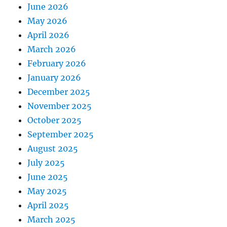
June 2026
May 2026
April 2026
March 2026
February 2026
January 2026
December 2025
November 2025
October 2025
September 2025
August 2025
July 2025
June 2025
May 2025
April 2025
March 2025