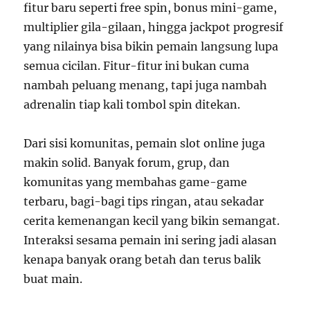
fitur baru seperti free spin, bonus mini-game,
multiplier gila-gilaan, hingga jackpot progresif
yang nilainya bisa bikin pemain langsung lupa
semua cicilan. Fitur-fitur ini bukan cuma
nambah peluang menang, tapi juga nambah
adrenalin tiap kali tombol spin ditekan.
Dari sisi komunitas, pemain slot online juga
makin solid. Banyak forum, grup, dan
komunitas yang membahas game-game
terbaru, bagi-bagi tips ringan, atau sekadar
cerita kemenangan kecil yang bikin semangat.
Interaksi sesama pemain ini sering jadi alasan
kenapa banyak orang betah dan terus balik
buat main.