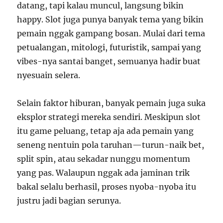
datang, tapi kalau muncul, langsung bikin
happy. Slot juga punya banyak tema yang bikin
pemain nggak gampang bosan. Mulai dari tema
petualangan, mitologi, futuristik, sampai yang
vibes-nya santai banget, semuanya hadir buat
nyesuain selera.
Selain faktor hiburan, banyak pemain juga suka
eksplor strategi mereka sendiri. Meskipun slot
itu game peluang, tetap aja ada pemain yang
seneng nentuin pola taruhan—turun-naik bet,
split spin, atau sekadar nunggu momentum
yang pas. Walaupun nggak ada jaminan trik
bakal selalu berhasil, proses nyoba-nyoba itu
justru jadi bagian serunya.