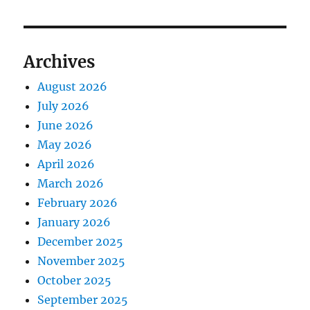
Archives
August 2026
July 2026
June 2026
May 2026
April 2026
March 2026
February 2026
January 2026
December 2025
November 2025
October 2025
September 2025