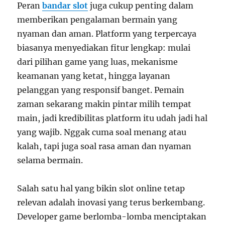
Peran
bandar slot
juga cukup penting dalam
memberikan pengalaman bermain yang
nyaman dan aman. Platform yang terpercaya
biasanya menyediakan fitur lengkap: mulai
dari pilihan game yang luas, mekanisme
keamanan yang ketat, hingga layanan
pelanggan yang responsif banget. Pemain
zaman sekarang makin pintar milih tempat
main, jadi kredibilitas platform itu udah jadi hal
yang wajib. Nggak cuma soal menang atau
kalah, tapi juga soal rasa aman dan nyaman
selama bermain.
Salah satu hal yang bikin slot online tetap
relevan adalah inovasi yang terus berkembang.
Developer game berlomba-lomba menciptakan