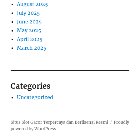
August 2025
July 2025
June 2025
May 2025
April 2025
March 2025
Categories
Uncategorized
Situs Slot Gacor Terpercaya dan Berlisensi Resmi
Proudly
powered by WordPress