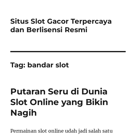
Situs Slot Gacor Terpercaya
dan Berlisensi Resmi
Tag:
bandar slot
Putaran Seru di Dunia
Slot Online yang Bikin
Nagih
Permainan slot online udah jadi salah satu