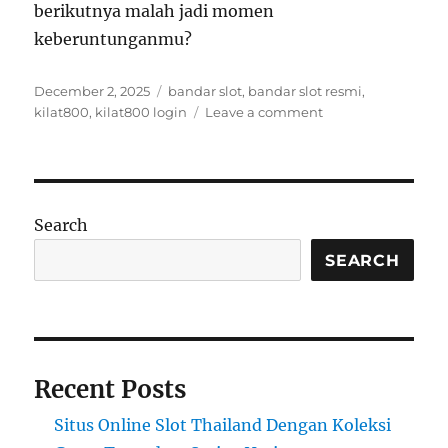
berikutnya malah jadi momen
keberuntunganmu?
Posted
Tags
December 2, 2025
bandar slot
,
bandar slot resmi
,
on
on
kilat800
,
kilat800 login
Leave a comment
Putaran
Seru
di
Dunia
Slot
Search
Online
yang
SEARCH
Bikin
Nagih
Recent Posts
Situs Online Slot Thailand Dengan Koleksi