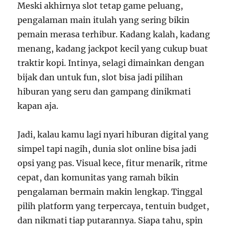
Meski akhirnya slot tetap game peluang,
pengalaman main itulah yang sering bikin
pemain merasa terhibur. Kadang kalah, kadang
menang, kadang jackpot kecil yang cukup buat
traktir kopi. Intinya, selagi dimainkan dengan
bijak dan untuk fun, slot bisa jadi pilihan
hiburan yang seru dan gampang dinikmati
kapan aja.
Jadi, kalau kamu lagi nyari hiburan digital yang
simpel tapi nagih, dunia slot online bisa jadi
opsi yang pas. Visual kece, fitur menarik, ritme
cepat, dan komunitas yang ramah bikin
pengalaman bermain makin lengkap. Tinggal
pilih platform yang terpercaya, tentuin budget,
dan nikmati tiap putarannya. Siapa tahu, spin