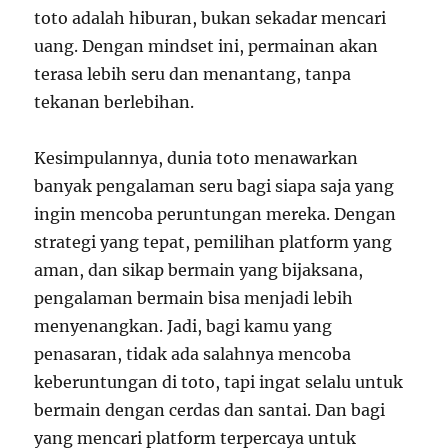
toto adalah hiburan, bukan sekadar mencari
uang. Dengan mindset ini, permainan akan
terasa lebih seru dan menantang, tanpa
tekanan berlebihan.
Kesimpulannya, dunia toto menawarkan
banyak pengalaman seru bagi siapa saja yang
ingin mencoba peruntungan mereka. Dengan
strategi yang tepat, pemilihan platform yang
aman, dan sikap bermain yang bijaksana,
pengalaman bermain bisa menjadi lebih
menyenangkan. Jadi, bagi kamu yang
penasaran, tidak ada salahnya mencoba
keberuntungan di toto, tapi ingat selalu untuk
bermain dengan cerdas dan santai. Dan bagi
yang mencari platform terpercaya untuk