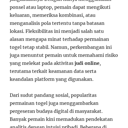
ponsel atau laptop, pemain dapat mengikuti
keluaran, memeriksa kombinasi, atau
menganalisis pola tertentu tanpa batasan
lokasi. Fleksibilitas ini menjadi salah satu
alasan mengapa minat terhadap permainan
togel tetap stabil. Namun, perkembangan ini
juga menuntut pemain untuk memahami risiko
yang melekat pada aktivitas
judi online
,
terutama terkait keamanan data serta
keandalan platform yang digunakan.
Dari sudut pandang sosial, popularitas
permainan togel juga menggambarkan
pergeseran budaya digital di masyarakat.
Banyak pemain kini memadukan pendekatan
analitis dengan intuisi pribadi. Beberapa di