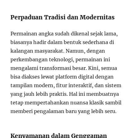
Perpaduan Tradisi dan Modernitas
Permainan angka sudah dikenal sejak lama,
biasanya hadir dalam bentuk sederhana di
kalangan masyarakat. Namun, dengan
perkembangan teknologi, permainan ini
mengalami transformasi besar. Kini, semua
bisa diakses lewat platform digital dengan
tampilan modern, fitur interaktif, dan sistem
yang jauh lebih praktis. Hal ini membuatnya
tetap mempertahankan nuansa klasik sambil
memberi pengalaman baru yang lebih seru.
Kenyamanan dalam Genggaman