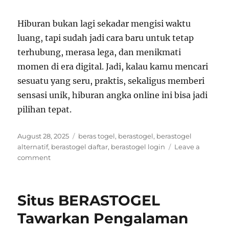
Hiburan bukan lagi sekadar mengisi waktu
luang, tapi sudah jadi cara baru untuk tetap
terhubung, merasa lega, dan menikmati
momen di era digital. Jadi, kalau kamu mencari
sesuatu yang seru, praktis, sekaligus memberi
sensasi unik, hiburan angka online ini bisa jadi
pilihan tepat.
Posted
Tags
August 28, 2025
beras togel
,
berastogel
,
berastogel
on
alternatif
,
berastogel daftar
,
berastogel login
Leave a
on
comment
Menikmati
Serunya
Dunia
Situs BERASTOGEL
Digital
dengan
Tawarkan Pengalaman
Sentuhan