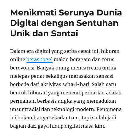
Togel
Menikmati Serunya Dunia
Modern
di
Digital dengan Sentuhan
Era
Unik dan Santai
Digital
Dalam era digital yang serba cepat ini, hiburan
online
beras togel
makin beragam dan terus
berevolusi. Banyak orang mencari cara untuk
melepas penat sekaligus merasakan sensasi
berbeda dari aktivitas sehari-hari. Salah satu
bentuk hiburan yang mencuri perhatian adalah
permainan berbasis angka yang memadukan
unsur tradisi dan teknologi modern. Fenomena
ini bukan hanya sekadar tren, tapi sudah jadi
bagian dari gaya hidup digital masa kini.