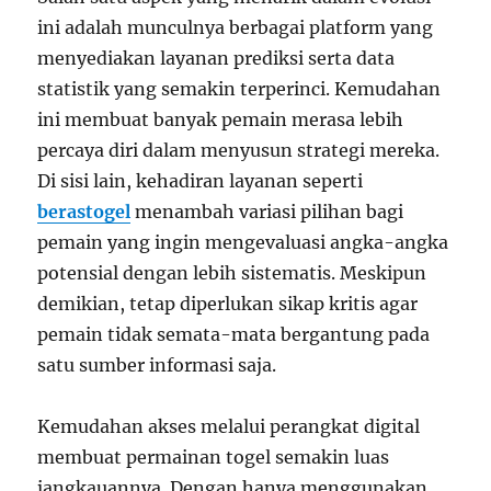
ini adalah munculnya berbagai platform yang
menyediakan layanan prediksi serta data
statistik yang semakin terperinci. Kemudahan
ini membuat banyak pemain merasa lebih
percaya diri dalam menyusun strategi mereka.
Di sisi lain, kehadiran layanan seperti
berastogel
menambah variasi pilihan bagi
pemain yang ingin mengevaluasi angka-angka
potensial dengan lebih sistematis. Meskipun
demikian, tetap diperlukan sikap kritis agar
pemain tidak semata-mata bergantung pada
satu sumber informasi saja.
Kemudahan akses melalui perangkat digital
membuat permainan togel semakin luas
jangkauannya. Dengan hanya menggunakan